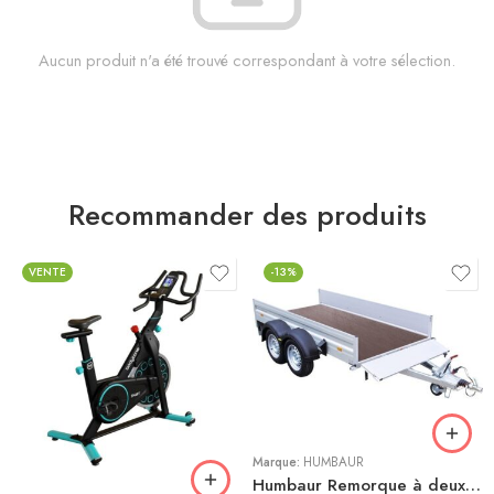
Aucun produit n'a été trouvé correspondant à votre sélection.
Recommander des produits
VENTE
-13%
Bleu
Gris
Marque:
HUMBAUR
Humbaur Remorque à deux essieux Alumaster Tandem 2500 3030x1500x350mm freinée poids total adm. 2500kg