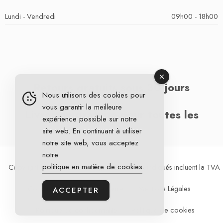
Lundi - Vendredi
09h00 - 18h00
Retours gratuits sous 30 jours
Nous utilisons des cookies pour
vous garantir la meilleure
Livraison gratuite pour toutes les
expérience possible sur notre
commandes
site web. En continuant à utiliser
notre site web, vous acceptez
notre
politique en matière de cookies
.
Copyright 2026 © DG Cycling. Tous les prix indiqués incluent la TVA
Conditions Générales de Vente
Mentions Légales
ACCEPTER
Politique de confidentialité
Politique de cookies