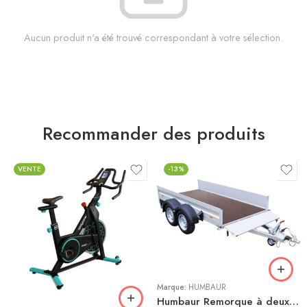
Aucun produit n'a été trouvé correspondant à votre sélection.
Recommander des produits
VENTE
-13%
Bleu
Gris
Marque:
HUMBAUR
Humbaur Remorque à deux essieux Alumaster Tandem 2500 3030x1500x350mm freinée poids total adm. 2500kg