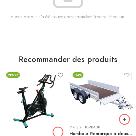
Aucun produit n'a été trouvé correspondant à votre sélection.
Recommander des produits
VENTE
-13%
Bleu
Gris
Marque:
HUMBAUR
Humbaur Remorque à deux essieux Alumaster Tandem 2500 3030x1500x350mm freinée poids total adm. 2500kg