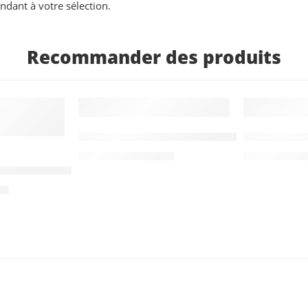
dant à votre sélection.
Recommander des produits
-16%
-23%
Remorque 750 kg double essieux Bois
Remorque 
1 455,00
€
1 0
1 725,00
€
1 300,00
€
que à deux essieux Alumaster Tandem 2500 3030x15
0
€