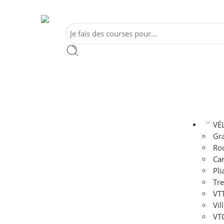
VÉ
Gra
Rou
Car
Pli
Tre
VTT
Vil
VTC