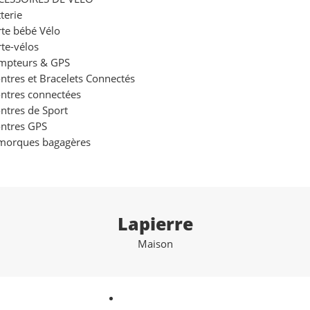
terie
te bébé Vélo
te-vélos
mpteurs & GPS
tres et Bracelets Connectés
ntres connectées
ntres de Sport
ntres GPS
morques bagagères
Lapierre
Maison