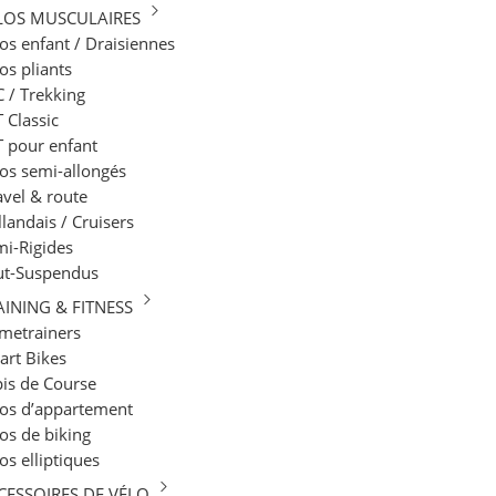
LOS MUSCULAIRES
os enfant / Draisiennes
os pliants
 / Trekking
 Classic
 pour enfant​
os semi-allongés
vel & route
landais / Cruisers
i-Rigides
ut-Suspendus
AINING & FITNESS
metrainers
art Bikes
is de Course
los d’appartement
os de biking
os elliptiques
CESSOIRES DE VÉLO