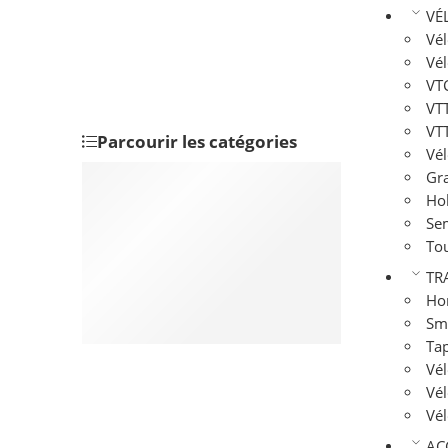
VÉ
Vél
Vél
VTC
VTT
VTT
Parcourir les catégories
Vél
Vélos électriques
Gra
Hol
Hollandais / Cruisers
Sem
Trekking électrique
To
Gravel
TR
Gravel électrique
Ho
Montres GPS & Compteurs vélo
Sm
Training & Fitness
Tap
Vé
Vél
Vél
AC