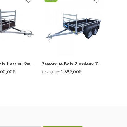
Remorq
1 665,00
Remorque Bois 1 essieu 2m57x1m32 750kg
Remorque Bois 2 essieux 750kg 2m57x1m32
000,00
€
1 389,00
€
1 579,00
€