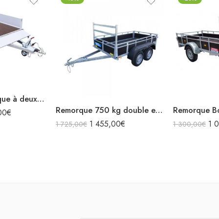
Humbaur Remorque à deux essieux Alumaster Tandem 2500 3030x1500x350mm freinée poids total adm. 2500kg
Remorque 750 kg double essieux Bois 3m00x1m51
00
€
1 455,00
€
1 
1 725,00
€
1 300,00
€