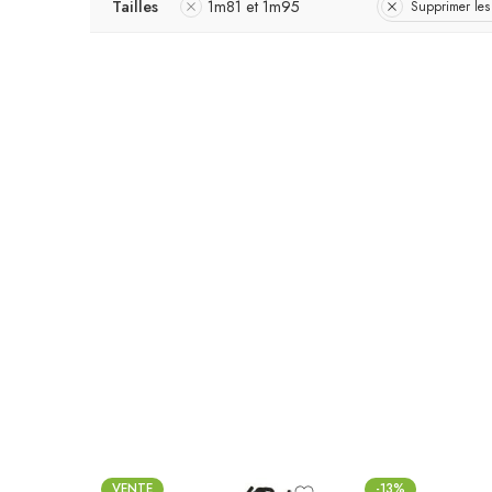
Tailles
1m81 et 1m95
Supprimer les f
VENTE
-13%