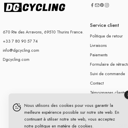
Service client
670 Rte des Arravons, 69510 Thurins France.
Politique de retour
+33 7 80 90 57 74
Livraisons
info@dgcycling.com
Paiements
Dgcycling.com
Formulaire de rétract
Suivi de commande
Contact
Témoignages clients
Nous utilisons des cookies pour vous garantir la
meilleure expérience possible sur notre site web. En
continuant à utiliser notre site web, vous acceptez
Retours gratuits sous 30 jour
notre
politique en matière de cookies
.