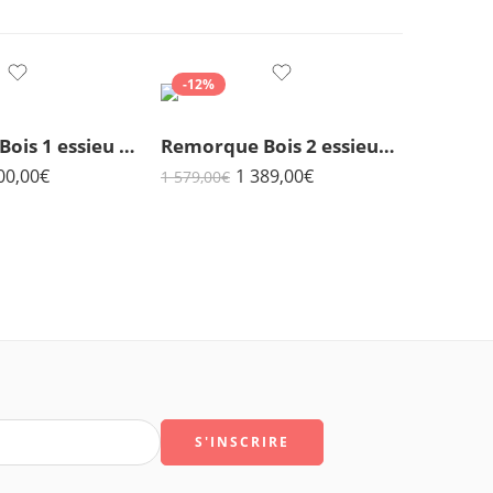
-12%
Remorque Bois 1 essieu 2m57x1m32 750kg
Remorque Bois 2 essieux 750kg 2m57x1m32
00,00
€
1 389,00
€
1 579,00
€