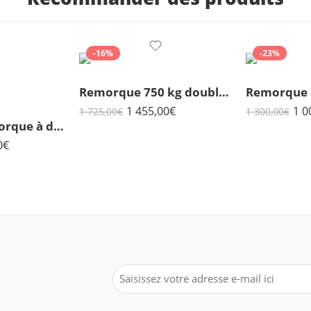
-16%
-23%
Remorque 750 kg double essieux Bois 3m00x1m51
1 455,00
€
1 0
1 725,00
€
1 300,00
€
Humbaur Remorque à deux essieux Alumaster Tandem 2500 3030x1500x350mm freinée poids total adm. 2500kg
0
€