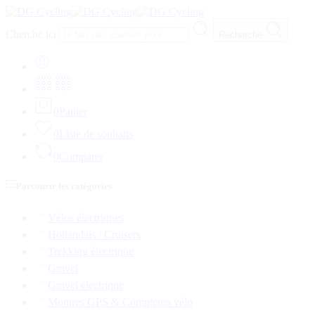
Cherche ici
Recherche
0
Panier
0
Liste de souhaits
0
Comparer
Parcourir les catégories
Vélos électriques
Hollandais / Cruisers
Trekking électrique
Gravel
Gravel électrique
Montres GPS & Compteurs vélo