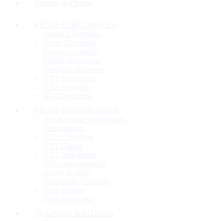
Training & Fitness
VÉLOS ÉLECTRIQUES
Gravel Électriques
Route Électrique
Cargos électrique
Pliants électriques
Trekking électrique
VTT Électriques
Ville électrique
VTC électrique
VÉLOS MUSCULAIRES
Vélos enfant / Draisiennes
Vélos pliants
VTC / Trekking
VTT Classic
VTT pour enfant​
Vélos semi-allongés
Gravel & route
Hollandais / Cruisers
Semi-Rigides
Tout-Suspendus
TRAINING & FITNESS