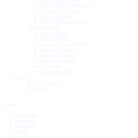
Vélos enfant / Draisiennes
Hollandais / Cruisers
VTC / Trekking
Promos Vélos musculaire
Vélos électriques
Ville électrique
VTC électrique
Promos Vélos électriques
Cargos électrique
Trekking électrique
Pliants électriques
Hollandais
Gravel électrique
Route
Route Électrique
Vélo Route
Coleur
Aluminium
Amarone
Anthracite
Argent
Argent - noir