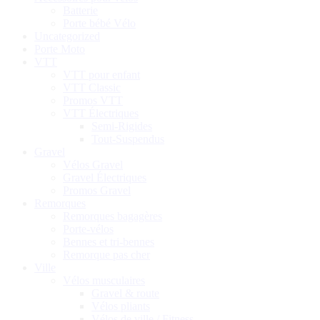
Batterie
Porte bébé Vélo
Uncategorized
Porte Moto
VTT
VTT pour enfant​
VTT Classic
Promos VTT
VTT Électriques
Semi-Rigides
Tout-Suspendus
Gravel
Vélos Gravel
Gravel Électriques
Promos Gravel
Remorques
Remorques bagagères
Porte-vélos
Bennes et tri-bennes
Remorque pas cher
Ville
Vélos musculaires
Gravel & route
Vélos pliants
Vélos de ville / Fitness