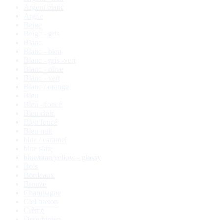
Argent blanc
Argile
Beige
Beige - gris
Blanc
Blanc - bleu
Blanc - gris -vert
Blanc - olive
Blanc - vert
Blanc / orange
Bleu
Bleu - foncé
Bleu clair
Bleu foncé
Bleu nuit
blue / caramel
blue slate
blue/titan/yellow - glossy
Bois
Bordeaux
Bronze
Champagne
Ciel breton
Crème
Desertgreen