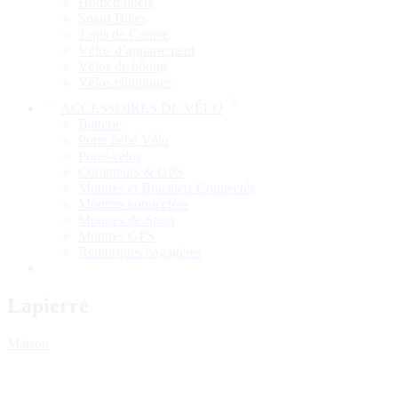
Hometrainers
Smart Bikes
Tapis de Course
Vélos d’appartement
Vélos de biking
Vélos elliptiques
ACCESSOIRES DE VÉLO
Batterie
Porte bébé Vélo
Porte-vélos
Compteurs & GPS
Montres et Bracelets Connectés
Montres connectées
Montres de Sport
Montres GPS
Remorques bagagères
Lapierre
Maison