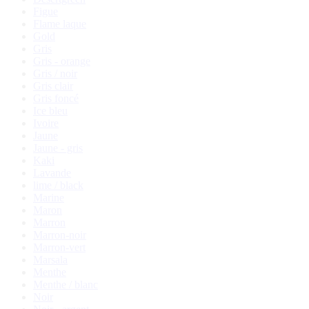
Figue
Flame laque
Gold
Gris
Gris - orange
Gris / noir
Gris clair
Gris foncé
Ice bleu
Ivoire
Jaune
Jaune - gris
Kaki
Lavande
lime / black
Marine
Maron
Marron
Marron-noir
Marron-vert
Marsala
Menthe
Menthe / blanc
Noir