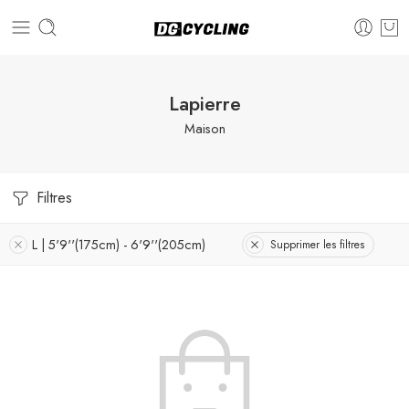
Lapierre
Maison
Filtres
L | 5'9''(175cm) - 6'9''(205cm)
Supprimer les filtres