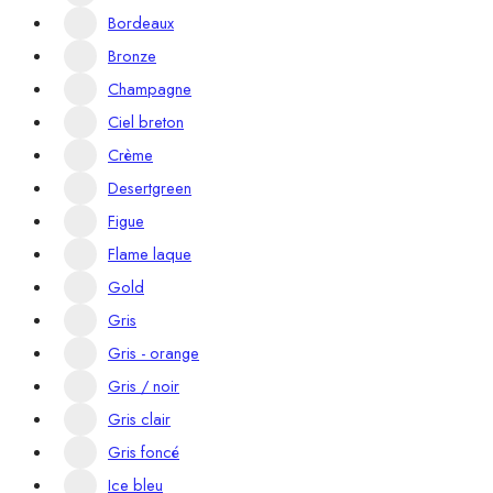
Bordeaux
Bronze
Champagne
Ciel breton
Crème
Desertgreen
Figue
Flame laque
Gold
Gris
Gris - orange
Gris / noir
Gris clair
Gris foncé
Ice bleu