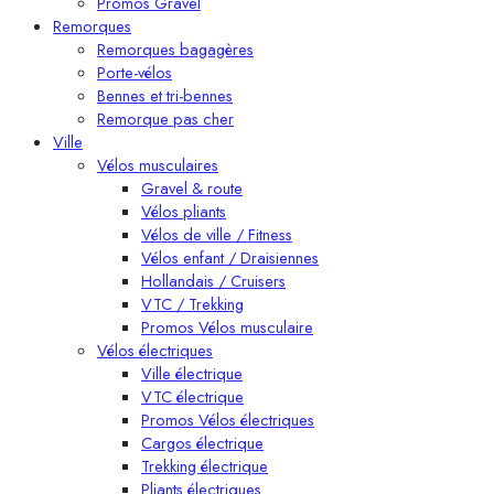
Promos Gravel
Remorques
Remorques bagagères
Porte-vélos
Bennes et tri-bennes
Remorque pas cher
Ville
Vélos musculaires
Gravel & route
Vélos pliants
Vélos de ville / Fitness
Vélos enfant / Draisiennes
Hollandais / Cruisers
VTC / Trekking
Promos Vélos musculaire
Vélos électriques
Ville électrique
VTC électrique
Promos Vélos électriques
Cargos électrique
Trekking électrique
Pliants électriques