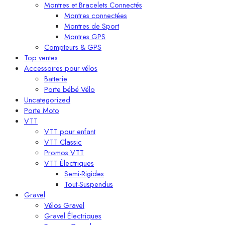
Montres et Bracelets Connectés
Montres connectées
Montres de Sport
Montres GPS
Compteurs & GPS
Top ventes
Accessoires pour vélos
Batterie
Porte bébé Vélo
Uncategorized
Porte Moto
VTT
VTT pour enfant​
VTT Classic
Promos VTT
VTT Électriques
Semi-Rigides
Tout-Suspendus
Gravel
Vélos Gravel
Gravel Électriques