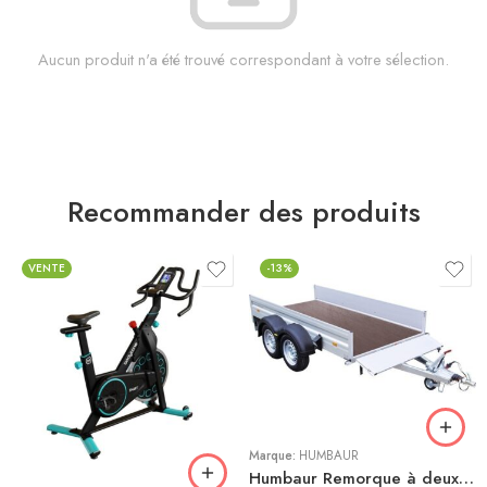
Aucun produit n'a été trouvé correspondant à votre sélection.
Recommander des produits
VENTE
-13%
Bleu
Gris
Marque:
HUMBAUR
Humbaur Remorque à deux essieux Alumaster Tandem 2500 3030x1500x350mm freinée poids total adm. 2500kg