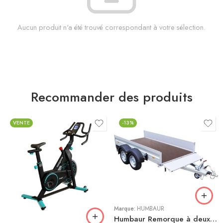
Aucun produit n'a été trouvé correspondant à votre sélection.
Recommander des produits
VENTE
-13%
Bleu
Gris
Marque:
HUMBAUR
Humbaur Remorque à deux essieux Alumaster Tandem 2500 3030x1500x350mm freinée poids total adm. 2500kg