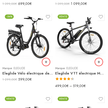
699,00
€
1 099,00
€
1 399,00
€
1 399,00
€
-54%
VENTE
27.5"x18"
29"x19"
Marque:
ELEGLIDE
Marque:
ELEGLIDE
Eleglide Vélo électrique de ville C2
Eleglide VTT électrique Mopride 1 Plus (avec application)
599,00
€
1 299,00
€
Note
4.33
499,00
€
–
519,00
€
sur 5
VENTE
VENTE