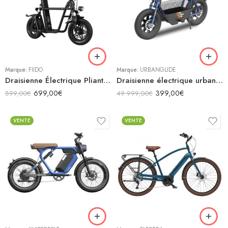
Blanc
Noir
Rouge
Marque:
FIIDO
Marque:
URBANGLIDE
Draisienne Électrique Pliante Fiido Q1S
Draisienne électrique urbanglide thunder 160 – 25 km/h, 30 km d’autonomie
699,00
€
399,00
€
899,00
€
49 999,00
€
VENTE
VENTE
Beige
Bleu
Bleu
Gris
Bleu clair
Noir
Gris
Rouge
Noir