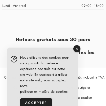
Lundi - Vendredi
09h00 - 18h00
Retours gratuits sous 30 jours
Livraison gratuite pour toutes les
Nous utilisons des cookies pour
commandes
vous garantir la meilleure
expérience possible sur notre
site web. En continuant à utiliser
Copyright 2026 © DG Cycling. Tous les prix indiqués incluent la TVA
notre site web, vous acceptez
notre
Conditions Générales de Vente
Mentions Légales
politique en matière de cookies
.
Politique de confidentialité
Politique de cookies
ACCEPTER