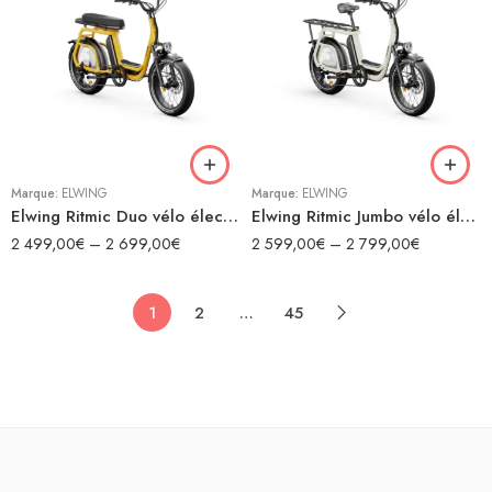
Beige
Beige
Gold
Gold
Noir
Gris
Marque:
ELWING
Marque:
ELWING
Elwing Ritmic Duo vélo électrique cargo biplace
Elwing Ritmic Jumbo vélo électrique cargo longtail
2 499,00
€
–
2 699,00
€
2 599,00
€
–
2 799,00
€
1
2
…
45