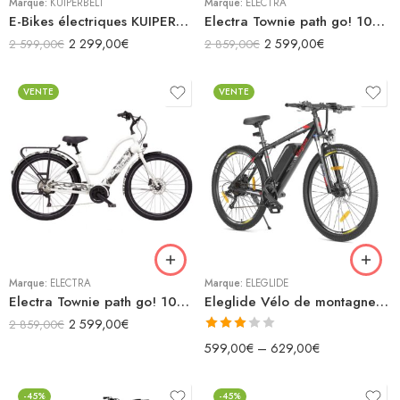
Marque:
KUIPERBELT
Marque:
ELECTRA
E-Bikes électriques KUIPERBELT S1
Electra Townie path go! 10d eq step-over
2 299,00
€
2 599,00
€
2 599,00
€
2 859,00
€
VENTE
VENTE
Blanc
Gris
Rose
27.5"x18"
Vert
29"x19"
Marque:
ELECTRA
Marque:
ELEGLIDE
Electra Townie path go! 10d eq step-thru
Eleglide Vélo de montagne électrique Mopride 2
2 599,00
€
2 859,00
€
Note
599,00
€
–
629,00
€
3.00
sur 5
-45%
-45%