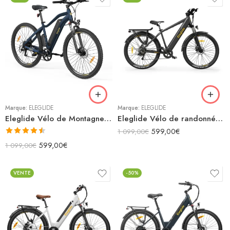
Marque:
ELEGLIDE
Marque:
ELEGLIDE
Eleglide Vélo de Montagne Électrique Mopride 3
Eleglide Vélo de randonnée électrique T1
599,00
€
1 099,00
€
Note
4.50
599,00
€
1 099,00
€
sur 5
VENTE
-50%