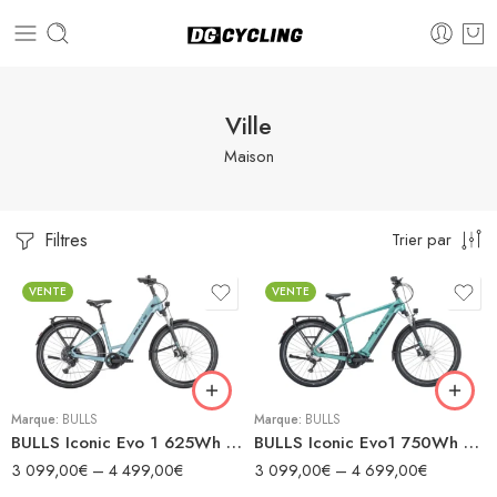
Ville
Maison
Filtres
Trier par
41 / 150-165cm
41 / 150-165cm
44 / 160-175cm
VENTE
VENTE
44 / 160-175cm
48 / 170-185cm
48 / 170-185cm
54 / 180-195cm
54 / 180-195cm
60 / 190-215cm
Marque:
BULLS
Marque:
BULLS
BULLS Iconic Evo 1 625Wh Wave 27.5″
BULLS Iconic Evo1 750Wh 27,5″
3 099,00
€
–
4 499,00
€
3 099,00
€
–
4 699,00
€