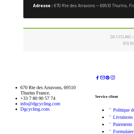
Adresse :
670 Rte des Arravons — 69510 Thurins, F
DG CYCLING —
670 Rt
670 Rte des Arravons, 69510
Thurins France.
Service client
+33 7 80 90 57 74
info@dgcycling.com
Dgcycling.com
Politique d
Livraisons
Paiements
Formulaire 