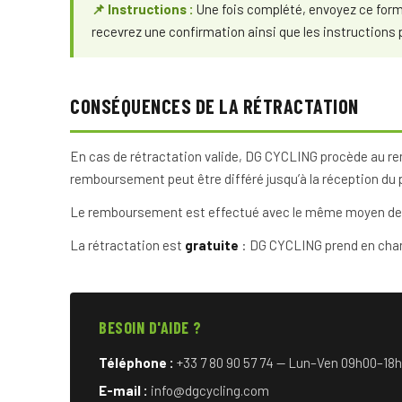
📌 Instructions :
Une fois complété, envoyez ce form
recevrez une confirmation ainsi que les instructions 
CONSÉQUENCES DE LA RÉTRACTATION
En cas de rétractation valide, DG CYCLING procède au r
remboursement peut être différé jusqu’à la réception du pr
Le remboursement est effectué avec le même moyen de pa
La rétractation est
gratuite
: DG CYCLING prend en charg
BESOIN D'AIDE ?
Téléphone :
+33 7 80 90 57 74 — Lun–Ven 09h00–18
E-mail :
info@dgcycling.com