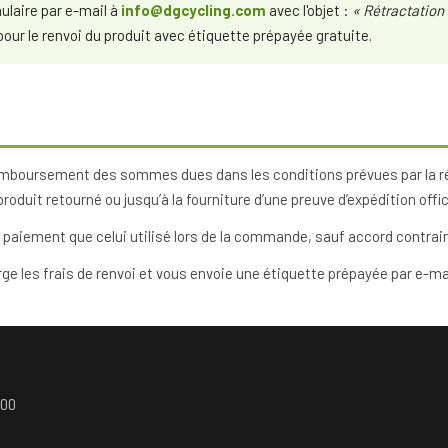
ulaire par e-mail à
info@dgcycling.com
avec l'objet :
« Rétractatio
pour le renvoi du produit avec étiquette prépayée gratuite.
emboursement des sommes dues dans les conditions prévues par la ré
oduit retourné ou jusqu’à la fourniture d’une preuve d’expédition offici
iement que celui utilisé lors de la commande, sauf accord contraire
e les frais de renvoi et vous envoie une étiquette prépayée par e-mai
h00