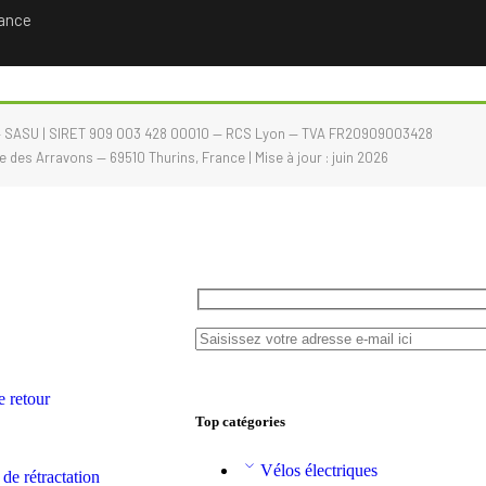
rance
 SASU | SIRET 909 003 428 00010 — RCS Lyon — TVA FR20909003428
e des Arravons — 69510 Thurins, France | Mise à jour : juin 2026
e retour
Top catégories
Vélos électriques
de rétractation