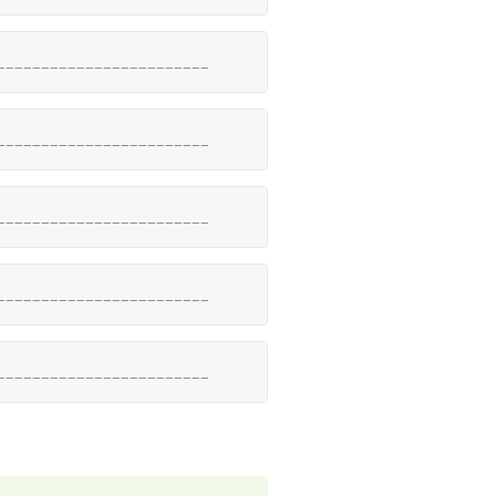
________________________
________________________
________________________
________________________
________________________