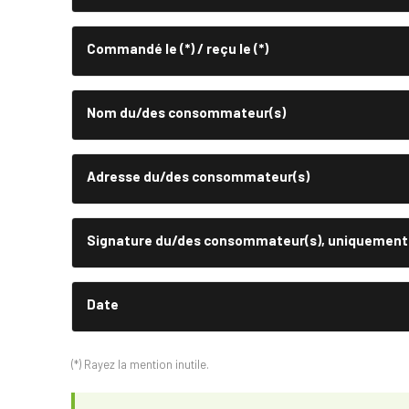
Commandé le (*) / reçu le (*)
Nom du/des consommateur(s)
Adresse du/des consommateur(s)
Signature du/des consommateur(s), uniquement en
Date
(*) Rayez la mention inutile.