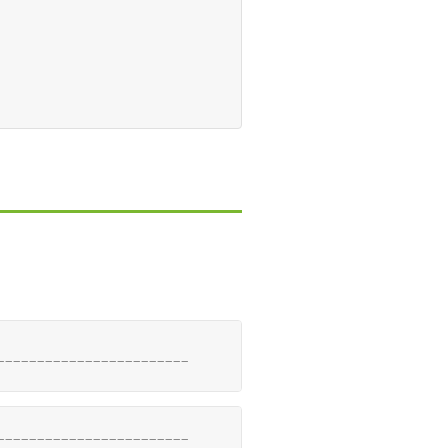
________________________
________________________