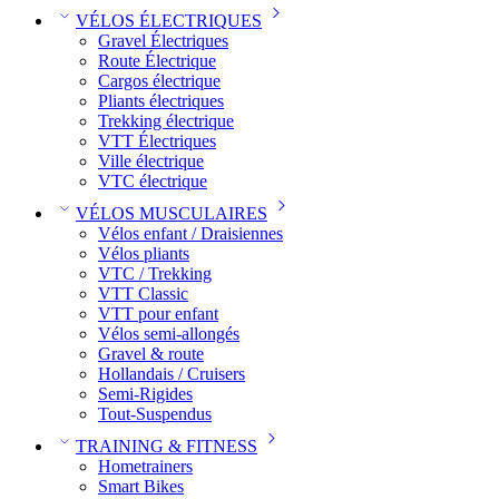
VÉLOS ÉLECTRIQUES
Gravel Électriques
Route Électrique
Cargos électrique
Pliants électriques
Trekking électrique
VTT Électriques
Ville électrique
VTC électrique
VÉLOS MUSCULAIRES
Vélos enfant / Draisiennes
Vélos pliants
VTC / Trekking
VTT Classic
VTT pour enfant​
Vélos semi-allongés
Gravel & route
Hollandais / Cruisers
Semi-Rigides
Tout-Suspendus
TRAINING & FITNESS
Hometrainers
Smart Bikes