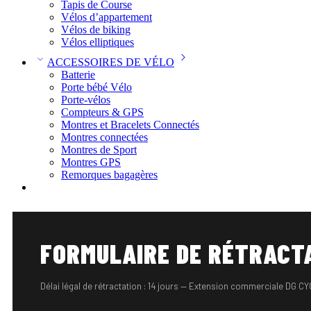
Tapis de Course
Vélos d’appartement
Vélos de biking
Vélos elliptiques
ACCESSOIRES DE VÉLO
Batterie
Porte bébé Vélo
Porte-vélos
Compteurs & GPS
Montres et Bracelets Connectés
Montres connectées
Montres de Sport
Montres GPS
Remorques bagagères
FORMULAIRE DE RÉTRACT
Délai légal de rétractation : 14 jours — Extension commerciale DG CY