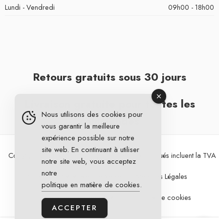
Lundi - Vendredi
09h00 - 18h00
Retours gratuits sous 30 jours
Livraison gratuite pour toutes les
Nous utilisons des cookies pour
commandes
vous garantir la meilleure
expérience possible sur notre
site web. En continuant à utiliser
Copyright 2026 © DG Cycling. Tous les prix indiqués incluent la TVA
notre site web, vous acceptez
notre
Conditions Générales de Vente
Mentions Légales
politique en matière de cookies
.
Politique de confidentialité
Politique de cookies
ACCEPTER