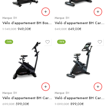
Marque:
BH
Marque:
BH
Vélo d’appartement BH Boston
Veló d’appartement BH Carbon Bike RS
949,00
€
649,00
€
1 149,00
€
849,00
€
-14%
-18%
Marque:
BH
Marque:
BH
Vélo d’appartement BH Carbon Bike RS Manual
Veló d’appartement BH Carbon Bike RS Multimedia
599,00
€
899,00
€
699,00
€
1 099,00
€