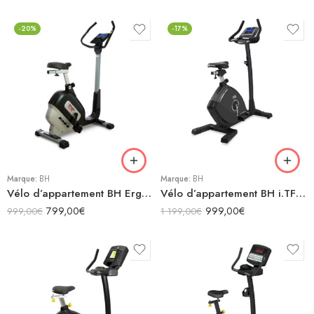
-20%
-17%
Marque:
BH
Marque:
BH
Vélo d’appartement BH Ergo EMS
Vélo d’appartement BH i.TFB Noir
799,00
€
999,00
€
999,00
€
1 199,00
€