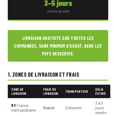
3–5 jours
ouvrés au total
LIVRAISON GRATUITE SUR TOUTES LES
COMMANDES, SANS MINIMUM D'ACHAT, DANS LES
PAYS DESSERVIS.
1. ZONES DE LIVRAISON ET FRAIS
ZONE DE
FRAIS DE
DÉLAI
TRANSPORTEUR
LIVRAISON
LIVRAISON
ESTIMÉ
3 à 5
France
Gratuit
Colissimo
jours
métropolitaine
ouvrés