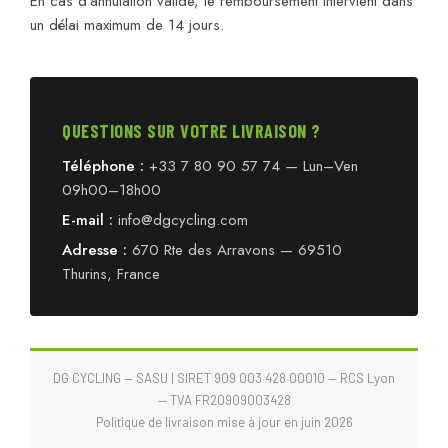
En cas d’annulation valide, le remboursement intervient dans
un délai maximum de 14 jours.
QUESTIONS SUR VOTRE LIVRAISON ?
Téléphone :
+33 7 80 90 57 74 — Lun–Ven
09h00–18h00
E-mail :
info@dgcycling.com
Adresse :
670 Rte des Arravons — 69510
Thurins, France
DG CYCLING — SASU | SIRET 909 003 428 00010 — RCS Lyon
— TVA FR20909003428
Politique de livraison mise à jour en juin 2026