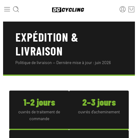
EXPÉDITION &
LIVRAISON
Politique de livraison — Dernière mise à jour : juin 2026
1–2 jours
2–3 jours
ouvrés de traitement de
ouvrés d'acheminement
commande