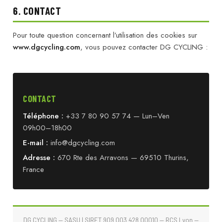
6. CONTACT
Pour toute question concernant l’utilisation des cookies sur
www.dgcycling.com
, vous pouvez contacter DG CYCLING :
CONTACT
Téléphone :
+33 7 80 90 57 74 — Lun–Ven
09h00–18h00
E-mail :
info@dgcycling.com
Adresse :
670 Rte des Arravons — 69510 Thurins,
France
DG CYCLING — SASU | SIRET 909 003 428 00010 — RCS Lyon —