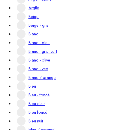
Argile
Beige
Beige - gris
Blanc
Blanc - bleu
Blanc - gris -vert
Blanc - olive
Blanc - vert
Blanc / orange
Bleu
Bleu - foncé
Bleu clair
Bleu foncé
Bleu nuit
blue / caramel