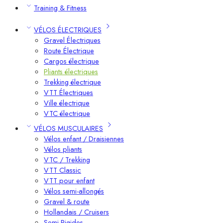
Training & Fitness
VÉLOS ÉLECTRIQUES
Gravel Électriques
Route Électrique
Cargos électrique
Pliants électriques
Trekking électrique
VTT Électriques
Ville électrique
VTC électrique
VÉLOS MUSCULAIRES
Vélos enfant / Draisiennes
Vélos pliants
VTC / Trekking
VTT Classic
VTT pour enfant​
Vélos semi-allongés
Gravel & route
Hollandais / Cruisers
Semi-Rigides