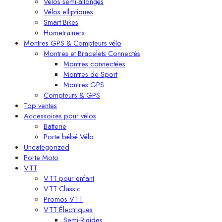
Vélos semi-allongés
Vélos elliptiques
Smart Bikes
Hometrainers
Montres GPS & Compteurs vélo
Montres et Bracelets Connectés
Montres connectées
Montres de Sport
Montres GPS
Compteurs & GPS
Top ventes
Accessoires pour vélos
Batterie
Porte bébé Vélo
Uncategorized
Porte Moto
VTT
VTT pour enfant​
VTT Classic
Promos VTT
VTT Électriques
Semi-Rigides