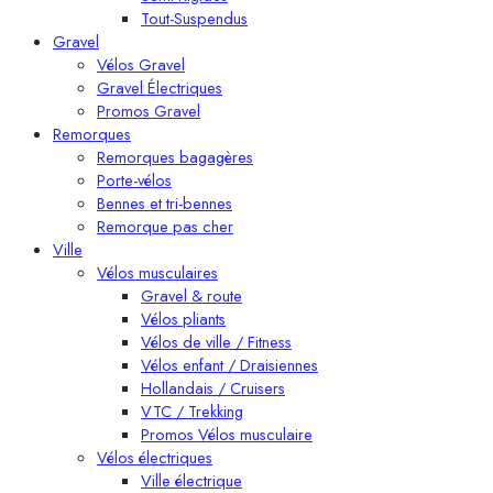
Tout-Suspendus
Gravel
Vélos Gravel
Gravel Électriques
Promos Gravel
Remorques
Remorques bagagères
Porte-vélos
Bennes et tri-bennes
Remorque pas cher
Ville
Vélos musculaires
Gravel & route
Vélos pliants
Vélos de ville / Fitness
Vélos enfant / Draisiennes
Hollandais / Cruisers
VTC / Trekking
Promos Vélos musculaire
Vélos électriques
Ville électrique