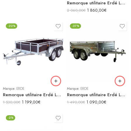
Remorque utilitaire Erdé LC251 Pro Freinée
1 860,00
€
2 060,00
€
-22%
-27%
Marque:
ERDÉ
Marque:
ERDÉ
Remorque utilitaire Erdé LC252 Bois
Remorque utilitaire Erdé LC252 Pro
1 199,00
€
1 090,00
€
1 530,00
€
1 490,00
€
-2%