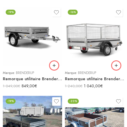
-19%
-16%
Marque:
BRENDERUP
Marque:
BRENDERUP
Remorque utilitaire Brenderup 2205 S
Remorque utilitaire Brenderup 2260 S
849,00
€
1 040,00
€
1 049,00
€
1 240,00
€
-19%
-23%