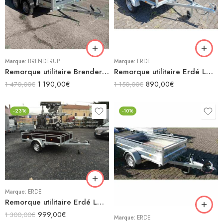
Marque:
BRENDERUP
Marque:
ERDÉ
Remorque utilitaire Brenderup 2260 STUB
Remorque utilitaire Erdé LC201
1 190,00
€
890,00
€
1 470,00
€
1 150,00
€
-23%
-10%
Marque:
ERDÉ
Remorque utilitaire Erdé LC251 Bois
999,00
€
1 300,00
€
Marque:
ERDÉ