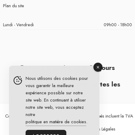
Plan du site
Lundi - Vendredi
09h00 - 18h00
Retours gratuits sous 30 jours
Nous utilisons des cookies pour
Livraison gratuite pour toutes les
vous garantir la meilleure
expérience possible sur notre
commandes
site web. En continuant à utiliser
notre site web, vous acceptez
notre
Copyright 2026 © DG Cycling. Tous les prix indiqués incluent la TVA
politique en matière de cookies
.
Conditions Générales de Vente
Mentions Légales