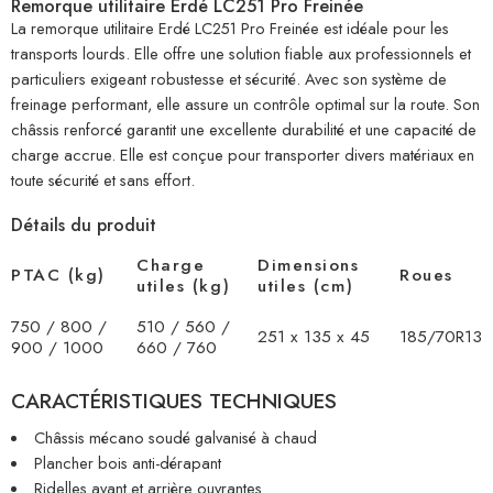
Remorque utilitaire Erdé LC251 Pro Freinée
La remorque utilitaire Erdé LC251 Pro Freinée est idéale pour les
transports lourds. Elle offre une solution fiable aux professionnels et
particuliers exigeant robustesse et sécurité. Avec son système de
freinage performant, elle assure un contrôle optimal sur la route. Son
châssis renforcé garantit une excellente durabilité et une capacité de
charge accrue. Elle est conçue pour transporter divers matériaux en
toute sécurité et sans effort.
Détails du produit
Charge
Dimensions
PTAC (kg)
Roues
utiles (kg)
utiles (cm)
750 / 800 /
510 / 560 /
251 x 135 x 45
185/70R13
900 / 1000
660 / 760
CARACTÉRISTIQUES TECHNIQUES
Châssis mécano soudé galvanisé à chaud
Plancher bois anti-dérapant
Ridelles avant et arrière ouvrantes