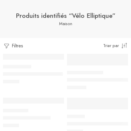
Produits identifiés “Vélo Elliptique”
Maison
Filtres
Trier par
Elliptique Proform Sport E2.0
Nordictrack vélo elliptique Ai
699,00
€
1 399,00
€
Reebok A4.0 Elliptique
Vélo Elliptique BH Athlon Pro
899,00
€