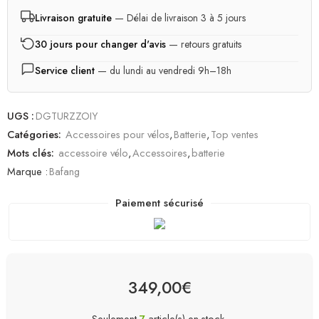
Livraison gratuite
— Délai de livraison 3 à 5 jours
30 jours pour changer d'avis
— retours gratuits
Service client
— du lundi au vendredi 9h–18h
UGS :
DGTURZZOIY
Catégories:
Accessoires pour vélos
,
Batterie
,
Top ventes
Mots clés:
accessoire vélo
,
Accessoires
,
batterie
Marque :
Bafang
Paiement sécurisé
349,00
€
Seulement
7
article(s) en stock.