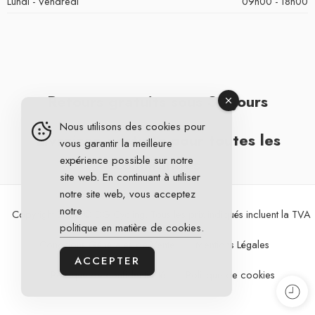
Lundi - Vendredi
09h00 - 18h00
Retours gratuits sous 30 jours
Nous utilisons des cookies pour
Livraison gratuite pour toutes les
vous garantir la meilleure
expérience possible sur notre
commandes
site web. En continuant à utiliser
notre site web, vous acceptez
notre
Copyright 2026 © DG Cycling. Tous les prix indiqués incluent la TVA
politique en matière de cookies
.
Conditions Générales de Vente
Mentions Légales
ACCEPTER
Politique de confidentialité
Politique de cookies