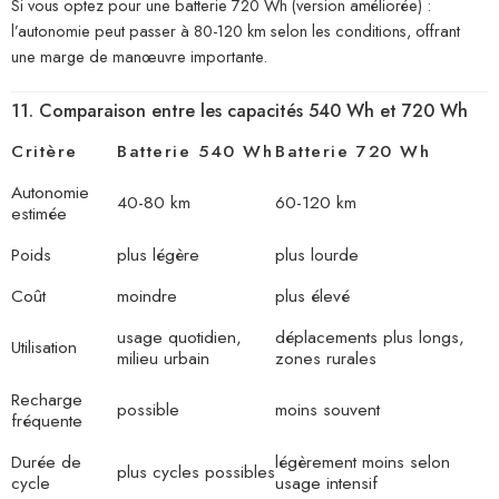
Si vous optez pour une batterie 720 Wh (version améliorée) :
l’autonomie peut passer à 80-120 km selon les conditions, offrant
une marge de manœuvre importante.
11. Comparaison entre les capacités 540 Wh et 720 Wh
Critère
Batterie 540 Wh
Batterie 720 Wh
Autonomie
40-80 km
60-120 km
estimée
Poids
plus légère
plus lourde
Coût
moindre
plus élevé
usage quotidien,
déplacements plus longs,
Utilisation
milieu urbain
zones rurales
Recharge
possible
moins souvent
fréquente
Durée de
légèrement moins selon
plus cycles possibles
cycle
usage intensif