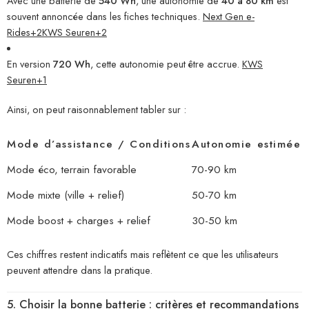
Avec une batterie de
540 Wh
, une autonomie de
40 à 80 km
est
souvent annoncée dans les fiches techniques.
Next Gen e-
Rides
+2
KWS Seuren
+2
En version
720 Wh
, cette autonomie peut être accrue.
KWS
Seuren
+1
Ainsi, on peut raisonnablement tabler sur :
Mode d’assistance / Conditions
Autonomie estimée
Mode éco, terrain favorable
70-90 km
Mode mixte (ville + relief)
50-70 km
Mode boost + charges + relief
30-50 km
Ces chiffres restent indicatifs mais reflètent ce que les utilisateurs
peuvent attendre dans la pratique.
5. Choisir la bonne batterie : critères et recommandations