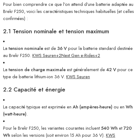
Pour bien comprendre ce que l’on attend d’une batterie adaptée au
Brekr F250, voici les caractéristiques techniques habituelles (et celles
confirmées) :
2.1 Tension nominale et tension maximum
La
tension nominale
est de
36 V
pour la batterie standard destinée
au Brekr F250.
KWS Seuren
+2
Next Gen e-Rides
+2
La
tension de charge maximale
est généralement de
42 V
pour ce
type de batterie lithium-ion 36 V.
KWS Seuren
2.2 Capacité et énergie
La capacité typique est exprimée en
Ah (ampères-heure)
ou en
Wh
(watt-heure)
.
Pour le Brekr F250, les variantes courantes incluent
540 Wh
et
720
Wh
selon les versions (soit environ 15 Ah pour 36 V).
KWS