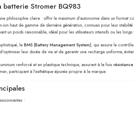
la batterie Stromer BQ983
e philosophie claire : offrir le maximum d’autonomie dans un format com
um-ion haut de gamme de dernière génération, connues pour leur stabilité
nt un poids raisonnable, idéal pour les utilisateurs intensifs ou les longs 
phistiqué, le
BMS (Battery Management System)
, qui assure le contrôl
d’optimiser leur durée de vie et de garantir une recharge uniforme, évit
uminium renforcé et en plastique technique, assurant à la fois
résistanc
mer, participant à l’esthétique épurée propre à la marque.
ncipales
essionnantes :