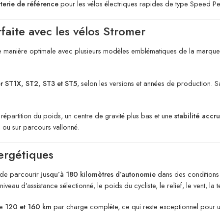
terie de référence
pour les vélos électriques rapides de type Speed P
rfaite avec les vélos Stromer
manière optimale avec plusieurs modèles emblématiques de la marque. E
r ST1X, ST2, ST3 et ST5
, selon les versions et années de production.
répartition du poids, un centre de gravité plus bas et une
stabilité accr
e ou sur parcours vallonné.
ergétiques
 de parcourir
jusqu’à 180 kilomètres d’autonomie
dans des conditions
veau d’assistance sélectionné, le poids du cycliste, le relief, le vent, la
re
120 et 160 km
par charge complète, ce qui reste exceptionnel pour une