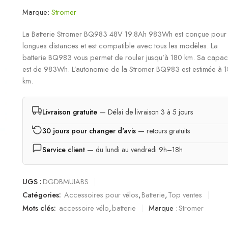
Marque:
Stromer
La Batterie Stromer BQ983 48V 19.8Ah 983Wh est conçue pour 
longues distances et est compatible avec tous les modèles. La
batterie BQ983 vous permet de rouler jusqu’à 180 km. Sa capaci
est de 983Wh. L’autonomie de la Stromer BQ983 est estimée à 
km.
Livraison gratuite
— Délai de livraison 3 à 5 jours
30 jours pour changer d'avis
— retours gratuits
Service client
— du lundi au vendredi 9h–18h
UGS :
DGDBMUIABS
Catégories:
Accessoires pour vélos
,
Batterie
,
Top ventes
Mots clés:
accessoire vélo
,
batterie
Marque :
Stromer