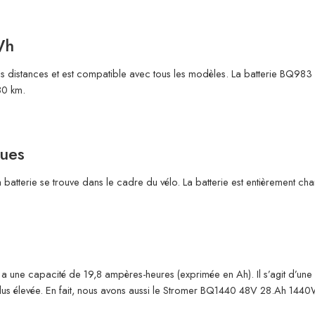
Wh
distances et est compatible avec tous les modèles. La batterie BQ983 
80 km.
ues
tterie se trouve dans le cadre du vélo. La batterie est entièrement cha
une capacité de 19,8 ampères-heures (exprimée en Ah). Il s’agit d’une 
la plus élevée. En fait, nous avons aussi le Stromer BQ1440 48V 28.Ah 1