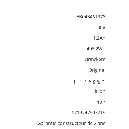
EB043461978
36V
11.2Ah
403.2Wh
Brinckers
Original
porte-bagages
li-ion
noir
8719747907719
Garantie constructeur de 2 ans