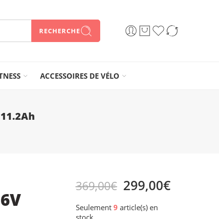
RECHERCHE
ITNESS
ACCESSOIRES DE VÉLO
 11.2Ah
299,00
€
369,00
€
36V
Seulement
9
article(s) en
stock.