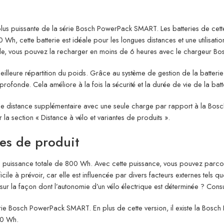
 puissante de la série Bosch PowerPack SMART. Les batteries de cette sé
, cette batterie est idéale pour les longues distances et une utilisatio
t vide, vous pouvez la recharger en moins de 6 heures avec le chargeur 
 meilleure répartition du poids. Grâce au système de gestion de la batteri
rofonde. Cela améliore à la fois la sécurité et la durée de vie de la batt
e distance supplémentaire avec une seule charge par rapport à la Bo
r la section « Distance à vélo et variantes de produits ».
tes de produit
uissance totale de 800 Wh. Avec cette puissance, vous pouvez parcouri
cile à prévoir, car elle est influencée par divers facteurs externes tels que
sur la façon dont l’autonomie d’un vélo électrique est déterminée ? Consu
série Bosch PowerPack SMART. En plus de cette version, il existe la B
00 Wh.