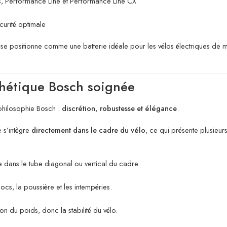
us, Performance Line et Performance Line CX
curité optimale
se positionne comme une batterie idéale pour les vélos électriques de mi
thétique Bosch soignée
 philosophie Bosch :
discrétion, robustesse et élégance
.
 s’intègre
directement dans le cadre du vélo
, ce qui présente plusieur
rée dans le tube diagonal ou vertical du cadre.
ocs, la poussière et les intempéries.
tion du poids, donc la stabilité du vélo.