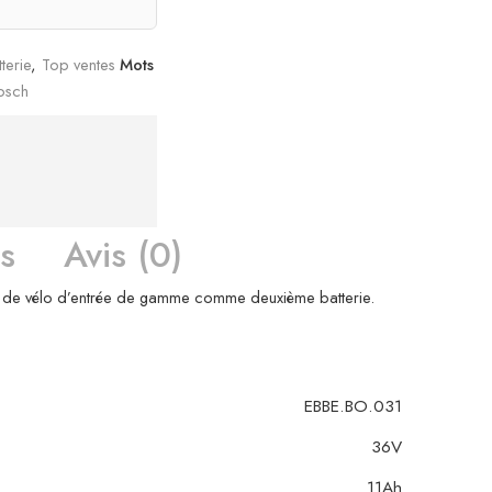
terie
,
Top ventes
Mots
osch
s
Avis (0)
erie de vélo d’entrée de gamme comme deuxième batterie.
EBBE.BO.031
36V
11Ah