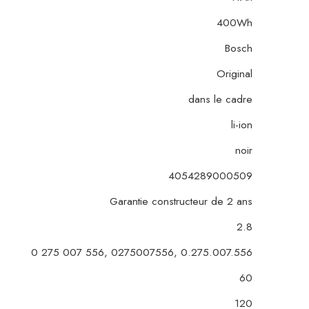
400Wh
Bosch
Original
dans le cadre
li-ion
noir
4054289000509
Garantie constructeur de 2 ans
2.8
0 275 007 556, 0275007556, 0.275.007.556
60
120