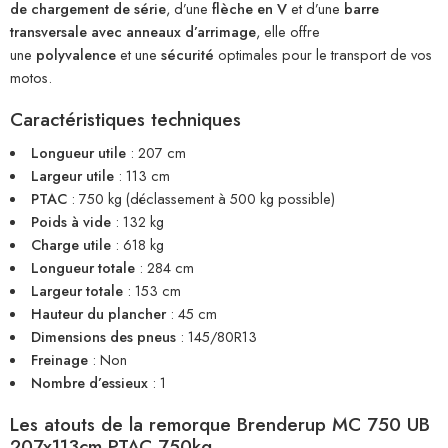
de chargement de série
, d’une
flèche en V
et d’une
barre
transversale avec anneaux d’arrimage
, elle offre
une
polyvalence
et une
sécurité
optimales pour le transport de vos
motos.
Caractéristiques techniques
Longueur utile
: 207 cm
Largeur utile
: 113 cm
PTAC
: 750 kg (déclassement à 500 kg possible)
Poids à vide
: 132 kg
Charge utile
: 618 kg
Longueur totale
: 284 cm
Largeur totale
: 153 cm
Hauteur du plancher
: 45 cm
Dimensions des pneus
: 145/80R13
Freinage
: Non
Nombre d’essieux
: 1
Les atouts de la remorque Brenderup MC 750 UB
207x113cm PTAC 750kg