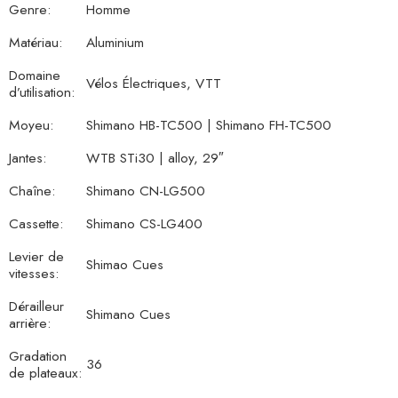
Genre:
Homme
Matériau:
Aluminium
Domaine
Vélos Électriques, VTT
d’utilisation:
Moyeu:
Shimano HB-TC500 | Shimano FH-TC500
Jantes:
WTB STi30 | alloy, 29″
Chaîne:
Shimano CN-LG500
Cassette:
Shimano CS-LG400
Levier de
Shimao Cues
vitesses:
Dérailleur
Shimano Cues
arrière:
Gradation
36
de plateaux: