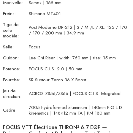
Manivelle:
Samox | 165 mm
Freins:
Shimano MT401
Tige de
Post Moderne DP-212 | S / M /L / XL: 125 / 170
selle
/ 170 / 200 mm | 34.9 mm
modèle:
Selle:
Focus
Guidon:
Lee Chi Riser | width: 760 mm | rise: 15 mm
Potence:
FOCUS C.I.S. 2.0 | 50 mm
Fourche:
SR Suntour Zeron 36 X Boost
Jeu de
ACROS ZS56/ZS66 | FOCUS C.I.S. Integrated
direction:
7005 hydroformed aluminium | 140mm F.O.L.D.
Cadre:
kinematics | 148×12 mm TA | PM 180 mm
FOCUS VTT Électrique THRON² 6.7 EQP —