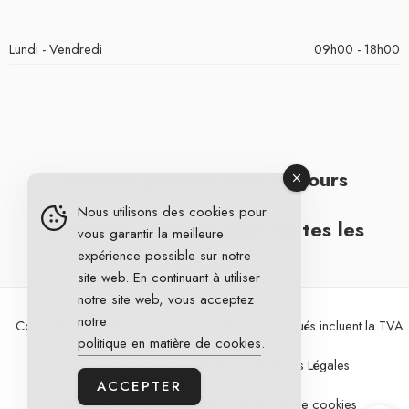
Lundi - Vendredi
09h00 - 18h00
Retours gratuits sous 30 jours
Nous utilisons des cookies pour
Livraison gratuite pour toutes les
vous garantir la meilleure
expérience possible sur notre
commandes
site web. En continuant à utiliser
notre site web, vous acceptez
notre
Copyright 2026 © DG Cycling. Tous les prix indiqués incluent la TVA
politique en matière de cookies
.
Conditions Générales de Vente
Mentions Légales
ACCEPTER
Politique de confidentialité
Politique de cookies