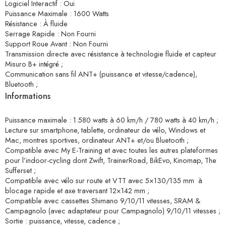
Logiciel Interactif : Oui
Puissance Maximale : 1600 Watts
Résistance : À fluide
Serrage Rapide : Non Fourni
Support Roue Avant : Non Fourni
Transmission directe avec résistance à technologie fluide et capteur
Misuro B+ intégré ;
Communication sans fil ANT+ (puissance et vitesse/cadence),
Bluetooth ;
Informations
Puissance maximale : 1.580 watts à 60 km/h / 780 watts à 40 km/h ;
Lecture sur smartphone, tablette, ordinateur de vélo, Windows et
Mac, montres sportives, ordinateur ANT+ et/ou Bluetooth ;
Compatible avec My E-Training et avec toutes les autres plateformes
pour l’indoor-cycling dont Zwift, TrainerRoad, BikEvo, Kinomap, The
Sufferset ;
Compatible avec vélo sur route et VTT avec 5×130/135 mm à
blocage rapide et axe traversant 12×142 mm ;
Compatible avec cassettes Shimano 9/10/11 vitesses, SRAM &
Campagnolo (avec adaptateur pour Campagnolo) 9/10/11 vitesses ;
Sortie : puissance, vitesse, cadence ;