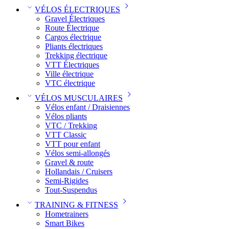
VÉLOS ÉLECTRIQUES
Gravel Électriques
Route Électrique
Cargos électrique
Pliants électriques
Trekking électrique
VTT Électriques
Ville électrique
VTC électrique
VÉLOS MUSCULAIRES
Vélos enfant / Draisiennes
Vélos pliants
VTC / Trekking
VTT Classic
VTT pour enfant​
Vélos semi-allongés
Gravel & route
Hollandais / Cruisers
Semi-Rigides
Tout-Suspendus
TRAINING & FITNESS
Hometrainers
Smart Bikes