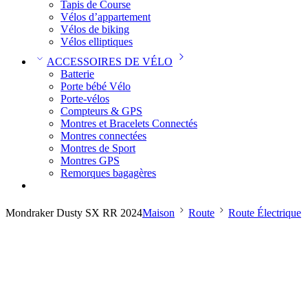
Tapis de Course
Vélos d’appartement
Vélos de biking
Vélos elliptiques
ACCESSOIRES DE VÉLO
Batterie
Porte bébé Vélo
Porte-vélos
Compteurs & GPS
Montres et Bracelets Connectés
Montres connectées
Montres de Sport
Montres GPS
Remorques bagagères
Mondraker Dusty SX RR 2024
Maison
Route
Route Électrique