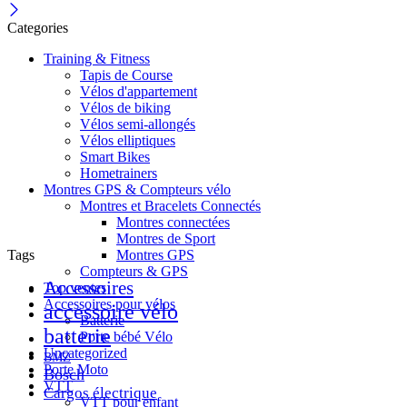
Categories
Training & Fitness
Tapis de Course
Vélos d'appartement
Vélos de biking
Vélos semi-allongés
Vélos elliptiques
Smart Bikes
Hometrainers
Montres GPS & Compteurs vélo
Montres et Bracelets Connectés
Montres connectées
Montres de Sport
Tags
Montres GPS
Compteurs & GPS
Accessoires
Top ventes
Accessoires pour vélos
accessoire vélo
Batterie
batterie
Porte bébé Vélo
Uncategorized
BMZ
Porte Moto
Bosch
VTT
Cargos électrique
VTT pour enfant​