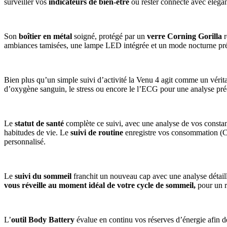
surveiller vos
indicateurs de bien-être
ou rester connecté avec éléganc
Son
boîtier en métal
soigné, protégé par un
verre Corning Gorilla
r
ambiances tamisées, une lampe LED intégrée et un mode nocturne prés
Bien plus qu’un simple suivi d’activité la Venu 4 agit comme un vérit
d’oxygène sanguin, le stress ou encore le l’ECG pour une analyse préc
Le
statut de santé
complète ce suivi, avec une analyse de vos constant
habitudes de vie. Le
suivi de routine
enregistre vos consommation (Caf
personnalisé.
Le
suivi du sommeil
franchit un nouveau cap avec une analyse détaill
vous réveille au moment idéal de votre cycle de sommeil,
pour un ré
L’
outil Body Battery
évalue en continu vos réserves d’énergie afin de 