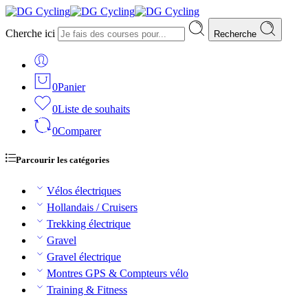
Cherche ici
Recherche
0
Panier
0
Liste de souhaits
0
Comparer
Parcourir les catégories
Vélos électriques
Hollandais / Cruisers
Trekking électrique
Gravel
Gravel électrique
Montres GPS & Compteurs vélo
Training & Fitness