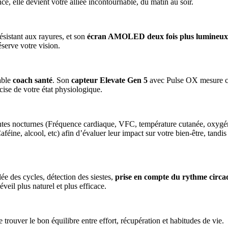
e, elle devient votre alliée incontournable, du matin au soir.
ésistant aux rayures, et son
écran AMOLED deux fois plus lumineux
erve votre vision.
able
coach santé
. Son
capteur
Elevate Gen 5
avec Pulse OX mesure con
ise de votre état physiologique.
es nocturnes (Fréquence cardiaque, VFC, température cutanée, oxygénatio
éine, alcool, etc) afin d’évaluer leur impact sur votre bien-être, tandis
ée des cycles, détection des siestes,
prise en compte du rythme circa
veil plus naturel et plus efficace.
trouver le bon équilibre entre effort, récupération et habitudes de vie.