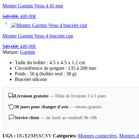
Montre Garmin Venu 4 45 mm
549,00
€
449,00
€
Montre Garmin Venu 4 bracelet cuir
549,00
€
449,00
€
Marque:
Garmin
Taille du boîtier : 4.5 x 4.5 x 1.2 cm
Circonférence de poignet : 135 à 200 mm
Poids : 56 g (boîtier seul : 38 g)
Bracelet silicone
Livraison gratuite
— Délai de livraison 3 à 5 jours
30 jours pour changer d'avis
— retours gratuits
Service client
— du lundi au vendredi 9h–18h
UGS :
DGXZMSXCSY
Catégories:
Montres connectées
,
Montres d