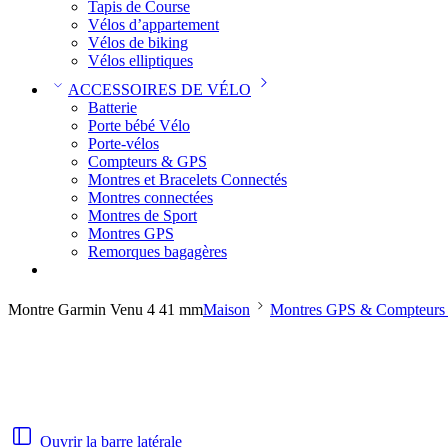
Tapis de Course
Vélos d’appartement
Vélos de biking
Vélos elliptiques
ACCESSOIRES DE VÉLO
Batterie
Porte bébé Vélo
Porte-vélos
Compteurs & GPS
Montres et Bracelets Connectés
Montres connectées
Montres de Sport
Montres GPS
Remorques bagagères
Montre Garmin Venu 4 41 mm
Maison
Montres GPS & Compteurs 
Ouvrir la barre latérale