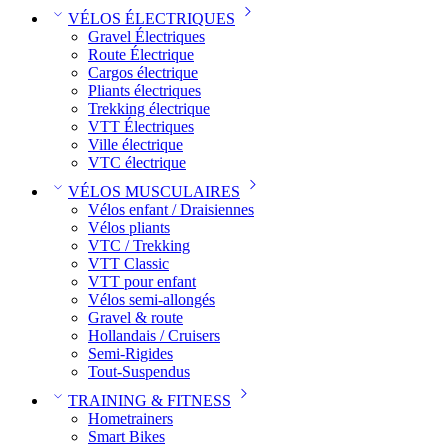
VÉLOS ÉLECTRIQUES
Gravel Électriques
Route Électrique
Cargos électrique
Pliants électriques
Trekking électrique
VTT Électriques
Ville électrique
VTC électrique
VÉLOS MUSCULAIRES
Vélos enfant / Draisiennes
Vélos pliants
VTC / Trekking
VTT Classic
VTT pour enfant​
Vélos semi-allongés
Gravel & route
Hollandais / Cruisers
Semi-Rigides
Tout-Suspendus
TRAINING & FITNESS
Hometrainers
Smart Bikes