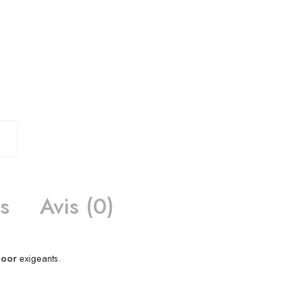
s
Avis (0)
door
exigeants.