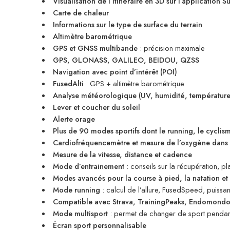
Visualisation de l’itinéraire en 3D sur l’application S
Carte de chaleur
Informations sur le type de surface du terrain
Altimètre barométrique
GPS et GNSS multibande
: précision maximale
GPS, GLONASS, GALILEO, BEIDOU, QZSS
Navigation avec point d’intérêt (POI)
FusedAlti
: GPS + altimètre barométrique
Analyse météorologique (UV, humidité, température,
Lever et coucher du soleil
Alerte orage
Plus de 90 modes sportifs dont le running, le cyclisme
Cardiofréquencemètre et mesure de l’oxygène dans 
Mesure de la vitesse, distance et cadence
Mode d’entrainement
: conseils sur la récupération, pl
Modes avancés pour la course à pied, la natation et 
Mode running
: calcul de l’allure, FusedSpeed, puissa
Compatible avec Strava, TrainingPeaks, Endomondo
Mode multisport
: permet de changer de sport pendan
Écran sport personnalisable