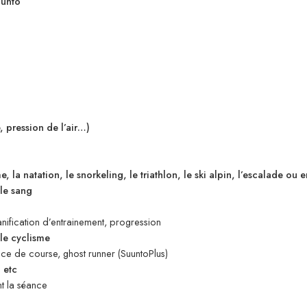
uunto
 pression de l’air…)
, la natation, le snorkeling, le triathlon, le ski alpin, l’escalade ou
le sang
anification d’entrainement, progression
le cyclisme
nce de course, ghost runner (SuuntoPlus)
 etc
t la séance