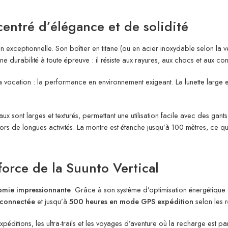
entré d’élégance et de solidité
on exceptionnelle. Son boîtier en titane (ou en acier inoxydable selon la 
 durabilité à toute épreuve : il résiste aux rayures, aux chocs et aux condi
cation : la performance en environnement exigeant. La lunette large et 
 sont larges et texturés, permettant une utilisation facile avec des gants
rs de longues activités. La montre est étanche jusqu’à 100 mètres, ce qui l
force de la Suunto Vertical
omie impressionnante
. Grâce à son système d’optimisation énergétique e
 connectée
et jusqu’à
500 heures en mode GPS expédition
selon les 
tions, les ultra-trails et les voyages d’aventure où la recharge est par