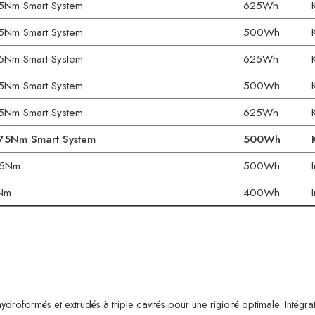
75Nm Smart System
625Wh
75Nm Smart System
500Wh
75Nm Smart System
625Wh
75Nm Smart System
500Wh
75Nm Smart System
625Wh
 75Nm Smart System
500Wh
65Nm
500Wh
0Nm
400Wh
oformés et extrudés à triple cavités pour une rigidité optimale. Intégra