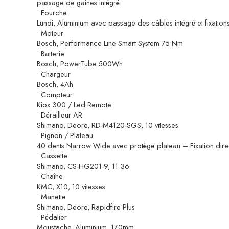
passage de gaines intégré
• Fourche
Lundi, Aluminium avec passage des câbles intégré et fixatio
• Moteur
Bosch, Performance Line Smart System 75 Nm
• Batterie
Bosch, PowerTube 500Wh
• Chargeur
Bosch, 4Ah
• Compteur
Kiox 300 / Led Remote
• Dérailleur AR
Shimano, Deore, RD-M4120-SGS, 10 vitesses
• Pignon / Plateau
40 dents Narrow Wide avec protège plateau – Fixation dire
• Cassette
Shimano, CS-HG201-9, 11-36
• Chaîne
KMC, X10, 10 vitesses
• Manette
Shimano, Deore, Rapidfire Plus
• Pédalier
Moustache, Aluminium, 170mm