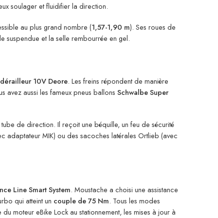
x soulager et fluidifier la direction.
cessible au plus grand nombre (
1,57-1,90 m
). Ses roues de
elle suspendue et la selle rembourrée en gel.
dérailleur 10V Deore
. Les freins répondent de manière
Vous avez aussi les fameux pneus ballons
Schwalbe Super
be de direction. Il reçoit une béquille, un feu de sécurité
avec adaptateur MIK) ou des sacoches latérales Ortlieb (avec
nce Line Smart System
. Moustache a choisi une assistance
rbo qui atteint un
couple de 75 Nm
. Tous les modes
ge du moteur eBike Lock au stationnement, les mises à jour à