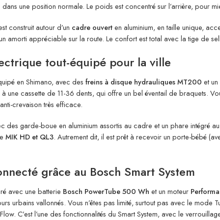
dans une position normale. Le poids est concentré sur l’arrière, pour mieu
st construit autour d’un
cadre ouvert
en aluminium, en taille unique, ac
t un amorti appréciable sur la route. Le confort est total avec la tige de s
ctrique tout-équipé pour la ville
 équipé en Shimano, avec des
freins à disque hydrauliques MT200
et un
ie à une cassette de 11-36 dents, qui offre un bel éventail de braquets. 
nti-crevaison très efficace.
c des garde-boue en aluminium assortis au cadre et un phare intégré au tu
le
MIK HD et QL3
. Autrement dit, il est prêt à recevoir un porte-bébé (
nnecté grâce au Bosch Smart System
uré avec une batterie
Bosch PowerTube 500 Wh
et un moteur
Performa
urs urbains vallonnés. Vous n’êtes pas limité, surtout pas avec le mode Tu
Flow. C’est l’une des fonctionnalités du Smart System, avec le verrouilla