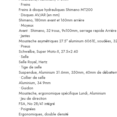
• Freins
Freins à disque hydrauliques Shimano MT200
• Disques AV/AR (en mm)
Shimano, 180mm avant et 160mm arrière
• Moyeux
Avant : Shimano, 32 trous, 9x100mm, serrage rapide Arrière
• Jantes
Moustache asymétriques 27.5″ aluminum 6061E, soudées, 32 
• Pneus
Schwalbe, Super Moto-X, 27.5×2.40
• Selle
Selle Royal, Hertz
• Tige de selle
Suspendue, Aluminium 31.6mm, 350mm, 40mm de débattem
• Collier de selle
Aluminium, 34.9mm
• Guidon
Moustache, ergonomique spécifique Lundi, Aluminium
• Jeu de direction
FSA, No 28/41 intégré
• Poignées
Ergonomiques, double densité