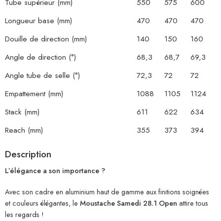
Tube supérieur (mm)
550
575
600
Longueur base (mm)
470
470
470
Douille de direction (mm)
140
150
160
Angle de direction (°)
68,3
68,7
69,3
Angle tube de selle (°)
72,3
72
72
Empattement (mm)
1088
1105
1124
Stack (mm)
611
622
634
Reach (mm)
355
373
394
Description
L’élégance a son importance ?
Avec son cadre en aluminium haut de gamme aux finitions soignées
et couleurs élégantes, le
Moustache Samedi 28.1 Open
attire tous
les regards !