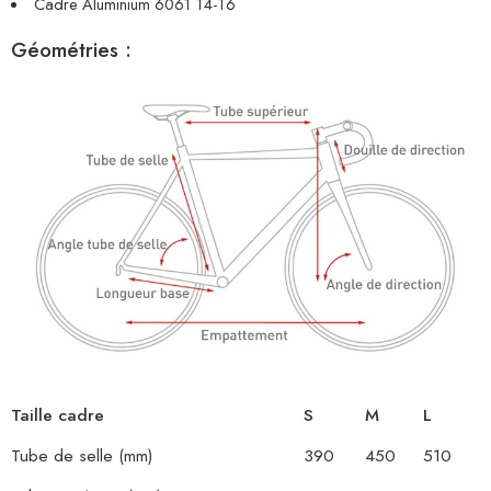
Cadre Aluminium 6061 T4-T6
Géométries :
Taille cadre
S
M
L
Tube de selle (mm)
390
450
510