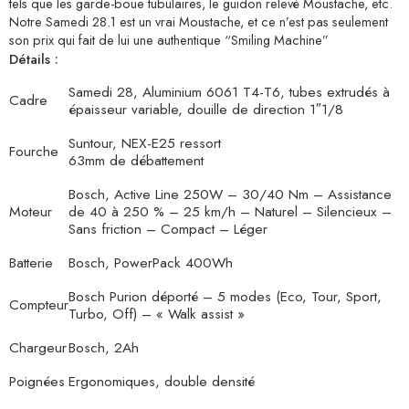
tels que les garde-boue tubulaires, le guidon relevé Moustache, etc.
Notre Samedi 28.1 est un vrai Moustache, et ce n’est pas seulement
son prix qui fait de lui une authentique “Smiling Machine”
Détails :
Samedi 28, Aluminium 6061 T4-T6, tubes extrudés à
Cadre
épaisseur variable, douille de direction 1″1/8
Suntour, NEX-E25 ressort
Fourche
63mm de débattement
Bosch, Active Line 250W – 30/40 Nm – Assistance
Moteur
de 40 à 250 % – 25 km/h – Naturel – Silencieux –
Sans friction – Compact – Léger
Batterie
Bosch, PowerPack 400Wh
Bosch Purion déporté – 5 modes (Eco, Tour, Sport,
Compteur
Turbo, Off) – « Walk assist »
Chargeur
Bosch, 2Ah
Poignées
Ergonomiques, double densité