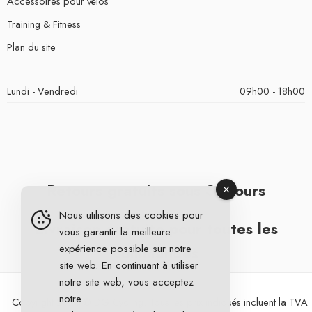
Accessoires pour vélos
Training & Fitness
Plan du site
Lundi - Vendredi
09h00 - 18h00
Retours gratuits sous 30 jours
Nous utilisons des cookies pour
Livraison gratuite pour toutes les
vous garantir la meilleure
expérience possible sur notre
commandes
site web. En continuant à utiliser
notre site web, vous acceptez
notre
Copyright 2026 © DG Cycling. Tous les prix indiqués incluent la TVA