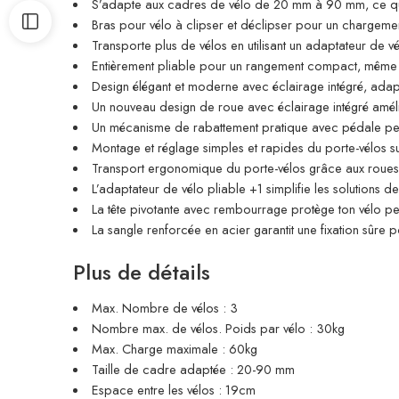
S’adapte aux cadres de vélo de 20 mm à 90 mm, ce qui 
Bras pour vélo à clipser et déclipser pour un chargement 
Transporte plus de vélos en utilisant un adaptateur de v
Entièrement pliable pour un rangement compact, même 
Design élégant et moderne avec éclairage intégré, adapt
Un nouveau design de roue avec éclairage intégré améliore
Un mécanisme de rabattement pratique avec pédale per
Montage et réglage simples et rapides du porte-vélos sur
Transport ergonomique du porte-vélos grâce aux roues d
L’adaptateur de vélo pliable +1 simplifie les solutions 
La tête pivotante avec rembourrage protège ton vélo pe
La sangle renforcée en acier garantit une fixation sûre
Plus de détails
Max. Nombre de vélos : 3
Nombre max. de vélos. Poids par vélo : 30kg
Max. Charge maximale : 60kg
Taille de cadre adaptée : 20-90 mm
Espace entre les vélos : 19cm