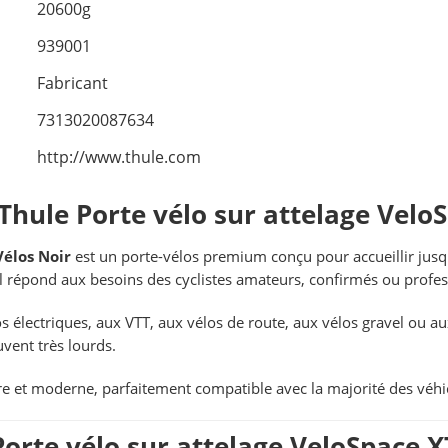
20600g
939001
Fabricant
7313020087634
http://www.thule.com
Thule Porte vélo sur attelage Velo
Vélos Noir
est un porte-vélos premium conçu pour accueillir jusq
il répond aux besoins des cyclistes amateurs, confirmés ou profes
os électriques, aux VTT, aux vélos de route, aux vélos gravel ou a
uvent très lourds.
bre et moderne, parfaitement compatible avec la majorité des véhi
 Porte vélo sur attelage VeloSpace X