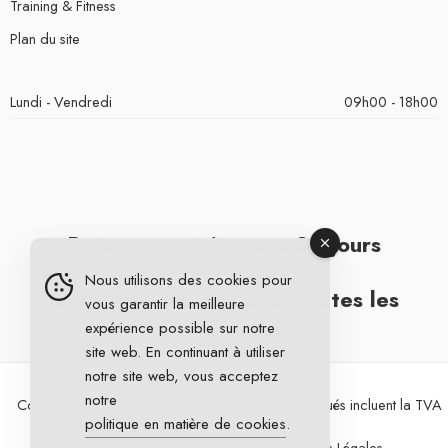
Training & Fitness
Plan du site
Lundi - Vendredi
09h00 - 18h00
Retours gratuits sous 30 jours
Nous utilisons des cookies pour
Livraison gratuite pour toutes les
vous garantir la meilleure
expérience possible sur notre
commandes
site web. En continuant à utiliser
notre site web, vous acceptez
notre
Copyright 2026 © DG Cycling. Tous les prix indiqués incluent la TVA
politique en matière de cookies
.
Conditions Générales de Vente
Mentions Légales