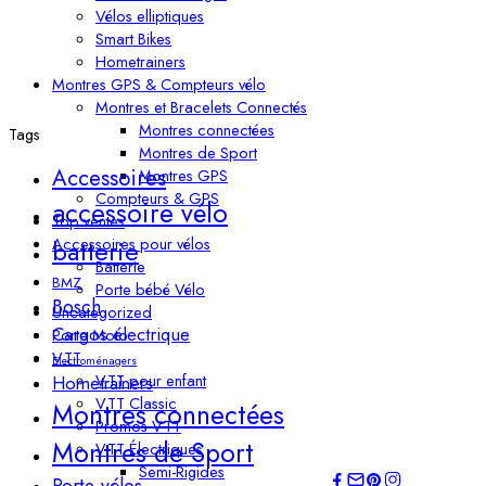
Vélos elliptiques
Smart Bikes
Hometrainers
Montres GPS & Compteurs vélo
Montres et Bracelets Connectés
Montres connectées
Tags
Montres de Sport
Accessoires
Montres GPS
Compteurs & GPS
accessoire vélo
Top ventes
Accessoires pour vélos
batterie
Batterie
BMZ
Porte bébé Vélo
Bosch
Uncategorized
Cargos électrique
Porte Moto
VTT
Electroménagers
VTT pour enfant​
Hometrainers
VTT Classic
Montres connectées
Promos VTT
Montres de Sport
VTT Électriques
Semi-Rigides
Porte-vélos