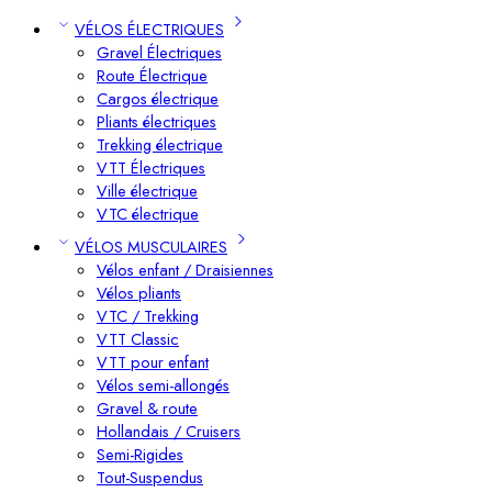
VÉLOS ÉLECTRIQUES
Gravel Électriques
Route Électrique
Cargos électrique
Pliants électriques
Trekking électrique
VTT Électriques
Ville électrique
VTC électrique
VÉLOS MUSCULAIRES
Vélos enfant / Draisiennes
Vélos pliants
VTC / Trekking
VTT Classic
VTT pour enfant​
Vélos semi-allongés
Gravel & route
Hollandais / Cruisers
Semi-Rigides
Tout-Suspendus