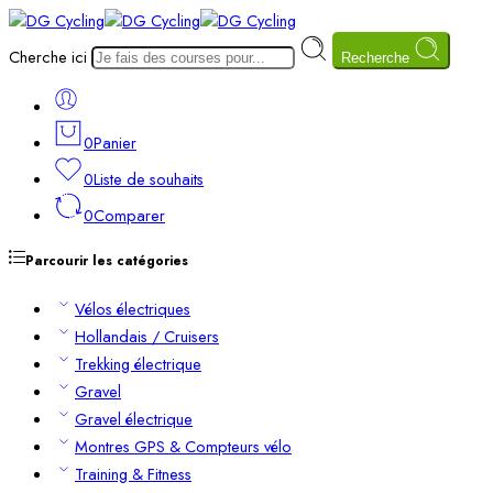
Cherche ici
Recherche
0
Panier
0
Liste de souhaits
0
Comparer
Parcourir les catégories
Vélos électriques
Hollandais / Cruisers
Trekking électrique
Gravel
Gravel électrique
Montres GPS & Compteurs vélo
Training & Fitness