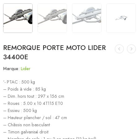
REMORQUE PORTE MOTO LIDER
34400E
Marque:
Lider
‘- PTAC : 500 kg
– Poids à vide : 85 kg
– Dim. hors tout : 297 x 156 cm
– Roues : 5.00 x 10 4T115 ET0
– Essieu : 500 kg
– Hauteur plancher / sol : 47 cm
– Châssis non basculant
– Timon galvanisé droit
– Nombre de rails : 1 ou 2 en option (12 kg/rail)