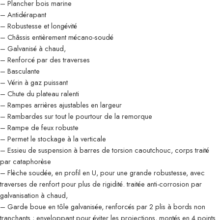
– Plancher bois marine
– Antidérapant
– Robustesse et longévité
– Châssis entièrement mécano-soudé
– Galvanisé à chaud,
– Renforcé par des traverses
– Basculante
– Vérin à gaz puissant
– Chute du plateau ralenti
– Rampes arrières ajustables en largeur
– Rambardes sur tout le pourtour de la remorque
– Rampe de feux robuste
– Permet le stockage à la verticale
– Essieu de suspension à barres de torsion caoutchouc, corps traité
par cataphorèse
– Flèche soudée, en profil en U, pour une grande robustesse, avec
traverses de renfort pour plus de rigidité. traitée anti-corrosion par
galvanisation à chaud,
– Garde boue en tôle galvanisée, renforcés par 2 plis à bords non
tranchants ; enveloppant pour éviter les projections, montés en 4 points