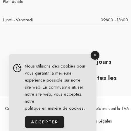
Plan du site
Lundi - Vendredi
09h00 - 18h00
Retours gratuits sous 30 jours
Nous utilisons des cookies pour
vous garantir la meilleure
Livraison gratuite pour toutes les
expérience possible sur notre
commandes
site web. En continuant à utiliser
notre site web, vous acceptez
notre
politique en matière de cookies
.
Copyright 2026 © DG Cycling. Tous les prix indiqués incluent la TVA
Conditions Générales de Vente
Mentions Légales
ACCEPTER