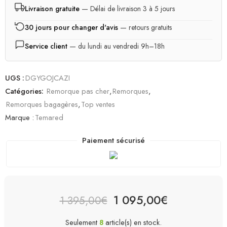
Livraison gratuite
— Délai de livraison 3 à 5 jours
30 jours pour changer d'avis
— retours gratuits
Service client
— du lundi au vendredi 9h–18h
UGS :
DGYGOJCAZI
Catégories:
Remorque pas cher
,
Remorques
,
Remorques bagagères
,
Top ventes
Marque :
Temared
Paiement sécurisé
1 095,00
€
1 395,00
€
Seulement
8
article(s) en stock.