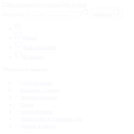
Cherche ici
Recherche
0
Panier
0
Liste de souhaits
0
Comparer
Parcourir les catégories
Vélos électriques
Hollandais / Cruisers
Trekking électrique
Gravel
Gravel électrique
Montres GPS & Compteurs vélo
Training & Fitness