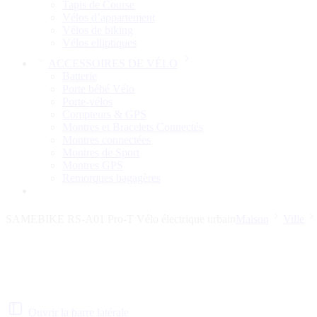
Tapis de Course
Vélos d’appartement
Vélos de biking
Vélos elliptiques
ACCESSOIRES DE VÉLO
Batterie
Porte bébé Vélo
Porte-vélos
Compteurs & GPS
Montres et Bracelets Connectés
Montres connectées
Montres de Sport
Montres GPS
Remorques bagagères
SAMEBIKE RS-A01 Pro-T Vélo électrique urbain
Maison
Ville
Ouvrir la barre latérale