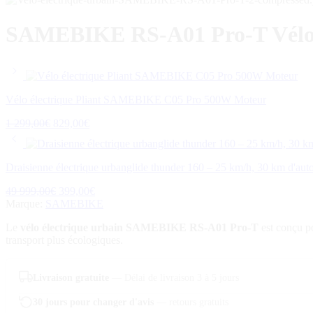
SAMEBIKE RS-A01 Pro-T Vélo é
Vélo électrique Pliant SAMEBIKE C05 Pro 500W Moteur
Le
Le
1 299,00
€
829,00
€
prix
prix
initial
actuel
était :
est :
Draisienne électrique urbanglide thunder 160 – 25 km/h, 30 km d'au
1
829,00€.
299,00€.
Le
Le
49 999,00
€
399,00
€
prix
prix
Marque:
SAMEBIKE
initial
actuel
Le
vélo électrique urbain SAMEBIKE RS-A01 Pro-T
est conçu po
était :
est :
transport plus écologiques.
49
399,00€.
999,00€.
Livraison gratuite
— Délai de livraison 3 à 5 jours
30 jours pour changer d'avis
— retours gratuits