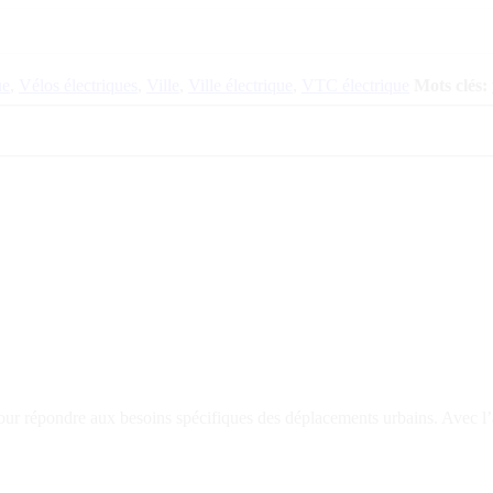
ue
,
Vélos électriques
,
Ville
,
Ville électrique
,
VTC électrique
Mots clés:
ur répondre aux besoins spécifiques des déplacements urbains. Avec l’