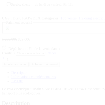
Service client
— du lundi au vendredi 9h–18h
UGS :
DGKTGQWDLX
Catégories:
Top ventes
,
Trekking électriq
Paiement sécurisé
Le
Le
1 299,00
€
829,00
€
prix
prix
initial
actuel
Dépêche-toi! Fin de la vente dans :
était :
est :
Couleur
Effacer
1
829,00€.
SAMEBIKE
299,00€.
RS-
Ajouter au panier
Acheter maintenant
A01
Pro-
Description
T
Informations complémentaires
Vélo
Avis (0)
électrique
urbain
Le
vélo électrique urbain SAMEBIKE RS-A01 Pro-T
est conçu po
quantité
transport plus écologiques.
Description