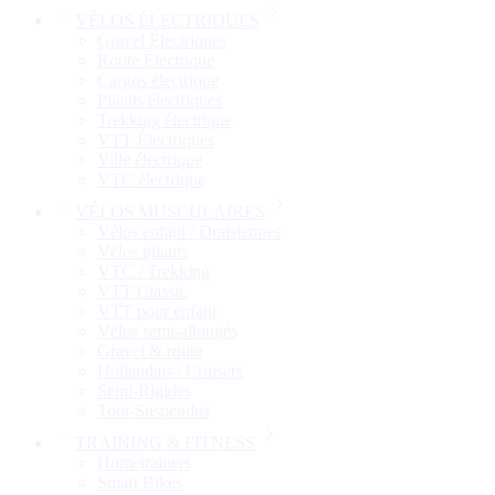
VÉLOS ÉLECTRIQUES
Gravel Électriques
Route Électrique
Cargos électrique
Pliants électriques
Trekking électrique
VTT Électriques
Ville électrique
VTC électrique
VÉLOS MUSCULAIRES
Vélos enfant / Draisiennes
Vélos pliants
VTC / Trekking
VTT Classic
VTT pour enfant​
Vélos semi-allongés
Gravel & route
Hollandais / Cruisers
Semi-Rigides
Tout-Suspendus
TRAINING & FITNESS
Hometrainers
Smart Bikes