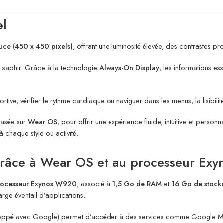
el
ce (450 x 450 pixels)
, offrant une luminosité élevée, des contrastes pr
rre saphir. Grâce à la technologie
Always-On Display
, les informations es
portive, vérifier le rythme cardiaque ou naviguer dans les menus, la lisibili
basée sur
Wear OS
, pour offrir une expérience fluide, intuitive et personn
chaque style ou activité.
râce à Wear OS et au processeur Exy
rocesseur Exynos W920
, associé à
1,5 Go de RAM
et
16 Go de stock
arge éventail d’applications.
oppé avec Google) permet d’accéder à des services comme Google Map