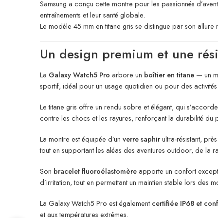
Samsung a conçu cette montre pour les passionnés d’aventur
entraînements et leur santé globale.
Le modèle 45 mm en titane gris se distingue par son allure 
Un design premium et une rési
La
Galaxy Watch5 Pro
arbore un
boîtier en titane
— un ma
sportif, idéal pour un usage quotidien ou pour des activités 
Le titane gris offre un rendu sobre et élégant, qui s’accorde
contre les chocs et les rayures, renforçant la durabilité du 
La montre est équipée d’un
verre saphir
ultra-résistant, pr
tout en supportant les aléas des aventures outdoor, de la 
Son
bracelet fluoroélastomère
apporte un confort exceptio
d’irritation, tout en permettant un maintien stable lors des
La Galaxy Watch5 Pro est également
certifiée IP68 et co
et aux températures extrêmes.