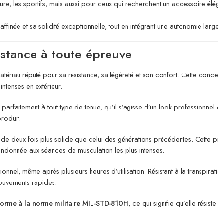
e, les sportifs, mais aussi pour ceux qui recherchent un accessoire éléga
raffinée et sa solidité exceptionnelle, tout en intégrant une autonomie l
stance à toute épreuve
tériau réputé pour sa résistance, sa légèreté et son confort. Cette concep
intenses en extérieur.
 parfaitement à tout type de tenue, qu’il s’agisse d’un look professionnel 
produit.
ès de deux fois plus solide que celui des générations précédentes. Cette p
randonnée aux séances de musculation les plus intenses.
nnel, même après plusieurs heures d’utilisation. Résistant à la transpira
 mouvements rapides.
nforme à la norme militaire MIL-STD-810H
, ce qui signifie qu’elle résis