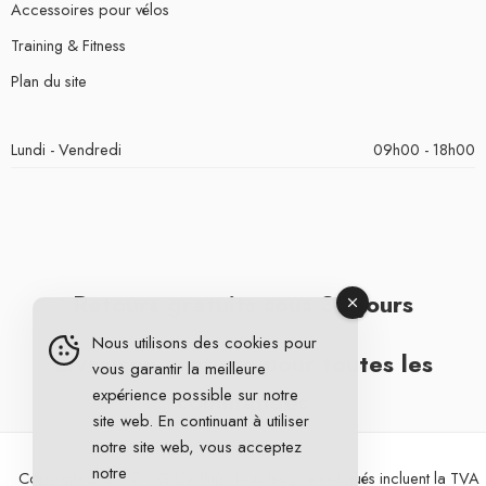
Accessoires pour vélos
Training & Fitness
Plan du site
Lundi - Vendredi
09h00 - 18h00
Retours gratuits sous 30 jours
Nous utilisons des cookies pour
Livraison gratuite pour toutes les
vous garantir la meilleure
expérience possible sur notre
commandes
site web. En continuant à utiliser
notre site web, vous acceptez
notre
Copyright 2026 © DG Cycling. Tous les prix indiqués incluent la TVA