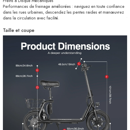
Freins à Disque Mécaniques
L
Performances de freinage améliorées : naviguez en toute confiance
P
dans les rues urbaines, descendez les pentes raides et manœuvrez
c
dans la circulation avec facilité.
t
v
Taille et coupe