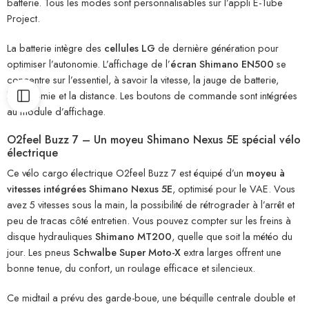
batterie. Tous les modes sont personnalisables sur l’appli E-Tube
Project.
La batterie intègre des
cellules LG
de dernière génération pour
optimiser l’autonomie. L’affichage de l’
écran Shimano EN500
se
concentre sur l’essentiel, à savoir la vitesse, la jauge de batterie,
l’autonomie et la distance. Les boutons de commande sont intégrées
au module d’affichage.
O2feel Buzz 7 – Un moyeu Shimano Nexus 5E spécial vélo
électrique
Ce vélo cargo électrique O2feel Buzz 7 est équipé d’un
moyeu à
vitesses intégrées Shimano Nexus 5E
, optimisé pour le VAE. Vous
avez 5 vitesses sous la main, la possibilité de rétrograder à l’arrêt et
peu de tracas côté entretien. Vous pouvez compter sur les freins à
disque hydrauliques
Shimano MT200
, quelle que soit la météo du
jour. Les pneus
Schwalbe Super Moto-X
extra larges offrent une
bonne tenue, du confort, un roulage efficace et silencieux.
Ce midtail a prévu des garde-boue, une béquille centrale double et