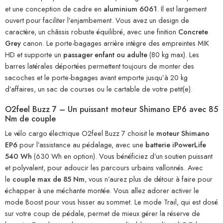
et une conception de cadre en
aluminium 6061
. Il est largement
ouvert pour faciliter l’enjambement. Vous avez un design de
caractère, un châssis robuste équilibré, avec une finition
Concrete
Grey
canon. Le porte-bagages arrière intègre des empreintes MIK
HD et supporte un
passager enfant ou adulte
(80 kg max). Les
barres latérales déportées permettent toujours de monter des
sacoches et le porte-bagages avant emporte jusqu’à 20 kg
d’affaires, un sac de courses ou le cartable de votre petit(e).
O2feel Buzz 7 – Un puissant moteur Shimano EP6 avec 85
Nm de couple
Le vélo cargo électrique O2feel Buzz 7 choisit le
moteur Shimano
EP6
pour l’assistance au pédalage, avec une
batterie iPowerLife
540 Wh
(630 Wh en option). Vous bénéficiez d’un soutien puissant
et polyvalent, pour adoucir les parcours urbains vallonnés. Avec
le
couple max de 85 Nm
, vous n’aurez plus de détour à faire pour
échapper à une méchante montée. Vous allez adorer activer le
mode Boost pour vous hisser au sommet. Le mode Trail, qui est dosé
sur votre coup de pédale, permet de mieux gérer la réserve de