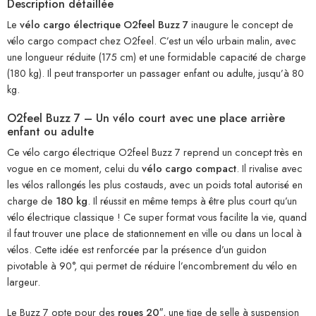
Description détaillée
Le
vélo cargo électrique O2feel Buzz 7
inaugure le concept de
vélo cargo compact chez O2feel. C’est un vélo urbain malin, avec
une longueur réduite (175 cm) et une formidable capacité de charge
(180 kg). Il peut transporter un passager enfant ou adulte, jusqu’à 80
kg.
O2feel Buzz 7 – Un vélo court avec une place arrière
enfant ou adulte
Ce vélo cargo électrique O2feel Buzz 7 reprend un concept très en
vogue en ce moment, celui du
vélo cargo compact
. Il rivalise avec
les vélos rallongés les plus costauds, avec un poids total autorisé en
charge de
180 kg
. Il réussit en même temps à être plus court qu’un
vélo électrique classique ! Ce super format vous facilite la vie, quand
il faut trouver une place de stationnement en ville ou dans un local à
vélos. Cette idée est renforcée par la présence d’un guidon
pivotable à 90°, qui permet de réduire l’encombrement du vélo en
largeur.
Le Buzz 7 opte pour des
roues 20″
, une tige de selle à suspension