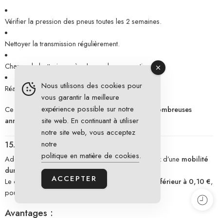
Vérifier la pression des pneus toutes les 2 semaines.
Nettoyer la transmission régulièrement.
Charger la batterie après chaque longue sortie.
Nous utilisons des cookies pour
Réaliser une révision annuelle.
vous garantir la meilleure
expérience possible sur notre
Ce vélo cargo vous accompagnera
pendant de nombreuses
site web. En continuant à utiliser
années
, avec un minimum d’entretien.
notre site web, vous acceptez
notre
15. Autonomie et économies au quotidien
politique en matière de cookies
.
Adopter le
Tern Quick Haul D8
, c’est faire le choix d’une
mobilité
durable et économique
.
ACCEPTER
Le coût énergétique d’une recharge complète est
inférieur à 0,10 €
,
pour une autonomie de près de 90 km.
Avantages :