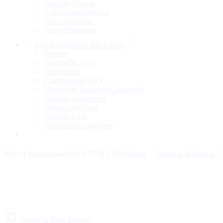
Tapis de Course
Vélos d’appartement
Vélos de biking
Vélos elliptiques
ACCESSOIRES DE VÉLO
Batterie
Porte bébé Vélo
Porte-vélos
Compteurs & GPS
Montres et Bracelets Connectés
Montres connectées
Montres de Sport
Montres GPS
Remorques bagagères
Vélo d’appartement BH H775R LED
Maison
Training & Fitness
Ouvrir la barre latérale