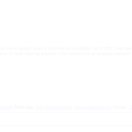
ne valeur ajoutée grâce à l’éventail de possibilités qu’il offre. Cette 
 avec le choix entre un moniteur LED amélioré et un moniteur interactif 
llongés
Mots clés:
Vélo d'appartement
,
Vélos semi-allongés
Marque :