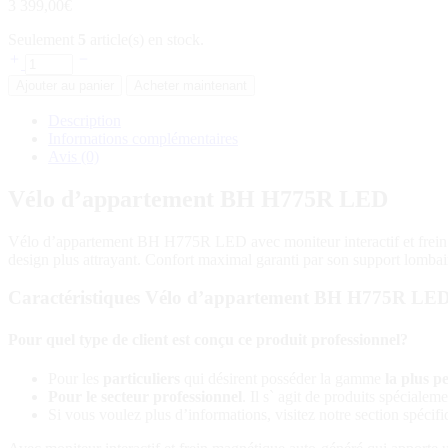
3 399,00
€
Seulement
5
article(s) en stock.
Ajouter au panier
Acheter maintenant
Description
Informations complémentaires
Avis (0)
Vélo d’appartement BH H775R LED
Vélo d’appartement BH H775R LED avec moniteur interactif et frein ma
design plus attrayant. Confort maximal garanti par son support lombair
Caractéristiques Vélo d’appartement BH H775R LE
Pour quel type de client est conçu ce produit professionnel?
Pour les
particuliers
qui désirent posséder la gamme
la plus p
Pour le secteur professionnel
. Il s` agit de produits spécialem
Si vous voulez plus d’informations, visitez notre section spécif