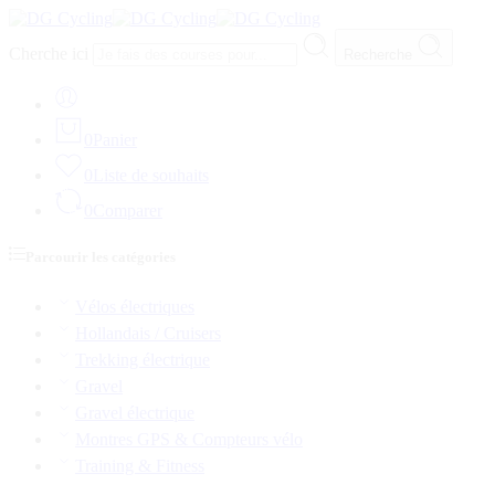
Cherche ici
Recherche
0
Panier
0
Liste de souhaits
0
Comparer
Parcourir les catégories
Vélos électriques
Hollandais / Cruisers
Trekking électrique
Gravel
Gravel électrique
Montres GPS & Compteurs vélo
Training & Fitness