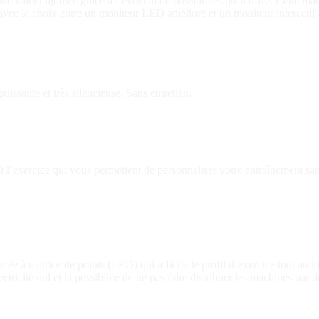
ne valeur ajoutée grâce à l’éventail de possibilités qu’il offre. Cette 
 avec le choix entre un moniteur LED amélioré et un moniteur interactif 
issante et très silencieuse. Sans entretien.
t l’exercice qui vous permettent de personnaliser votre entraînement sa
cée à matrice de points (LED) qui affiche le profil d’exercice tout au 
ectricité nul et la possibilité de ne pas faire distribuer les machines par d