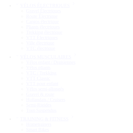
VÉLOS ÉLECTRIQUES
Gravel Électriques
Route Électrique
Cargos électrique
Pliants électriques
Trekking électrique
VTT Électriques
Ville électrique
VTC électrique
VÉLOS MUSCULAIRES
Vélos enfant / Draisiennes
Vélos pliants
VTC / Trekking
VTT Classic
VTT pour enfant​
Vélos semi-allongés
Gravel & route
Hollandais / Cruisers
Semi-Rigides
Tout-Suspendus
TRAINING & FITNESS
Hometrainers
Smart Bikes