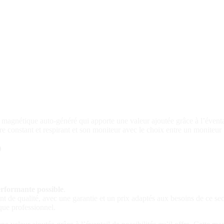
gnétique auto-généré qui apporte une valeur ajoutée grâce à l’éventail 
e constant et respirant et son moniteur avec le choix entre un moniteur
D
erformante possible
.
ent de qualité, avec une garantie et un prix adaptés aux besoins de ce sec
ique professionnel.