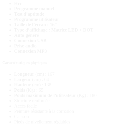
Hrc
Programme manuel
Test d’aptitude
Programme utilisateur
Taille de l’écran : 16″
Type d’affichage : Matrice LED + DOT
Auto-généré
Connexion USB
Prise audio
Connexion MP3
Caractéristiques physiques
Longueur
(cm) : 167
Largeur
(cm) : 64
Hauteur
(cm) : 138
Poids
(Kg) : 65
Poids maximum de l’utilisateur
(Kg) : 180
Structure renforcée
Accès facile
Peinture résistante à la corrosion
Caisson
Pieds de nivellement réglables