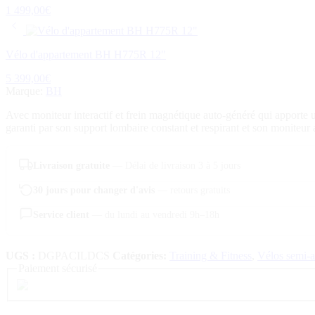
1 499,00
€
Vélo d'appartement BH H775R 12"
5 399,00
€
Marque:
BH
Avec moniteur interactif et frein magnétique auto-généré qui apporte u
garanti par son support lombaire constant et respirant et son moniteur
Livraison gratuite
— Délai de livraison 3 à 5 jours
30 jours pour changer d'avis
— retours gratuits
Service client
— du lundi au vendredi 9h–18h
UGS :
DGPACILDCS
Catégories:
Training & Fitness
,
Vélos semi-a
Paiement sécurisé