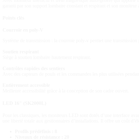
Avec moniteur interactif et frein magnétique auto-généré qui apporte u
garanti par son support lombaire constant et respirant et son moniteur
Points clés
Courroie en poly-V
Système de transmission : la courroie poly-v permet une transmission pu
Soutien respirant
Siège à soutien lombaire hautement respirant.
Contrôles rapides des sentiers
Avec des capteurs de pouls et les commandes les plus utilisées pendan
Entièrement accessible
Meilleure accessibilité grâce à la conception de son cadre ouvert.
LED 16″ (SK2000L)
Pour les classiques, les moniteurs LED sont dotés d’une interface avan
une liberté totale aux gestionnaires d’installations. Il offre un coût d’él
Profils prédéfinis : 8
Niveaux de résistance : 20