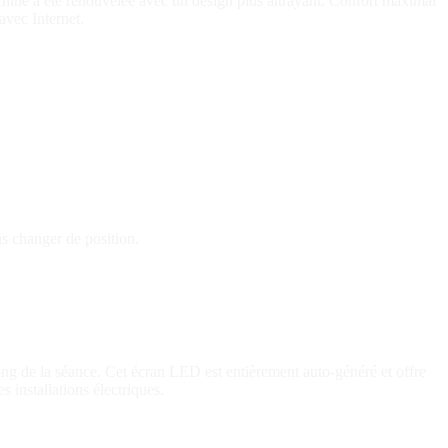
machine a été renouvelée avec un design plus attrayant. Confort maximal
avec Internet.
ns changer de position.
long de la séance. Cet écran LED est entièrement auto-généré et offre
es installations électriques.