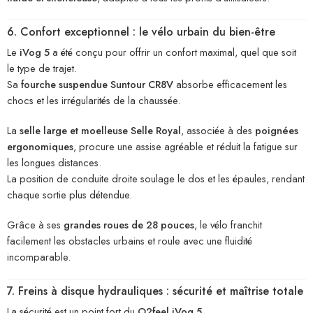
6. Confort exceptionnel : le vélo urbain du bien-être
Le
iVog 5
a été conçu pour offrir un confort maximal, quel que soit
le type de trajet.
Sa
fourche suspendue Suntour CR8V
absorbe efficacement les
chocs et les irrégularités de la chaussée.
La
selle large et moelleuse Selle Royal
, associée à des
poignées
ergonomiques
, procure une assise agréable et réduit la fatigue sur
les longues distances.
La position de conduite droite soulage le dos et les épaules, rendant
chaque sortie plus détendue.
Grâce à ses
grandes roues de 28 pouces
, le vélo franchit
facilement les obstacles urbains et roule avec une fluidité
incomparable.
7. Freins à disque hydrauliques : sécurité et maîtrise totale
La sécurité est un point fort du
O2feel iVog 5
.