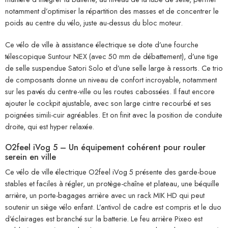
notamment d’optimiser la répartition des masses et de concentrer le
poids au centre du vélo, juste au-dessus du bloc moteur.
Ce vélo de ville à assistance électrique se dote d’une fourche
télescopique Suntour NEX (avec 50 mm de débattement), d’une tige
de selle suspendue Satori Solo et d’une selle large à ressorts. Ce trio
de composants donne un niveau de confort incroyable, notamment
sur les pavés du centre-ville ou les routes cabossées. Il faut encore
ajouter le cockpit ajustable, avec son large cintre recourbé et ses
poignées simili-cuir agréables. Et on finit avec la position de conduite
droite, qui est hyper relaxée.
O2feel
iVog 5 – Un équipement cohérent pour rouler
serein en ville
Ce vélo de ville électrique O2feel iVog 5 présente des garde-boue
stables et faciles à régler, un protège-chaîne et plateau, une béquille
arrière, un porte-bagages arrière avec un rack MIK HD qui peut
soutenir un siège vélo enfant. L’antivol de cadre est compris et le duo
d’éclairages est branché sur la batterie. Le feu arrière Pixeo est