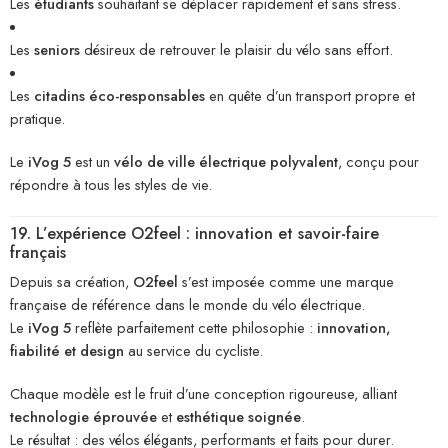
Les
étudiants
souhaitant se déplacer rapidement et sans stress.
Les
seniors
désireux de retrouver le plaisir du vélo sans effort.
Les
citadins éco-responsables
en quête d’un transport propre et
pratique.
Le
iVog 5
est un
vélo de ville électrique polyvalent
, conçu pour
répondre à tous les styles de vie.
19. L’expérience O2feel : innovation et savoir-faire
français
Depuis sa création,
O2feel
s’est imposée comme une marque
française de référence dans le monde du vélo électrique.
Le
iVog 5
reflète parfaitement cette philosophie :
innovation,
fiabilité et design
au service du cycliste.
Chaque modèle est le fruit d’une conception rigoureuse, alliant
technologie éprouvée
et
esthétique soignée
.
Le résultat : des vélos élégants, performants et faits pour durer.