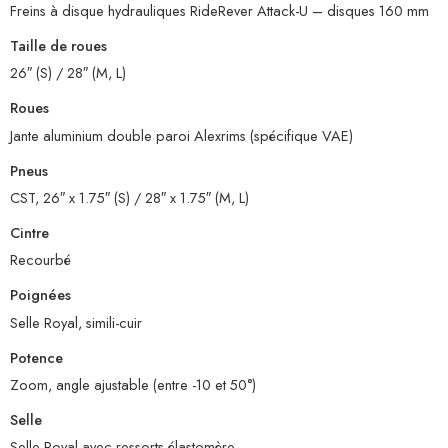
Freins à disque hydrauliques RideRever Attack-U – disques 160 mm
Taille de roues
26″ (S) / 28″ (M, L)
Roues
Jante aluminium double paroi Alexrims (spécifique VAE)
Pneus
CST, 26″ x 1.75″ (S) / 28″ x 1.75″ (M, L)
Cintre
Recourbé
Poignées
Selle Royal, simili-cuir
Potence
Zoom, angle ajustable (entre -10 et 50°)
Selle
Selle Royal avec ressorts élastomère