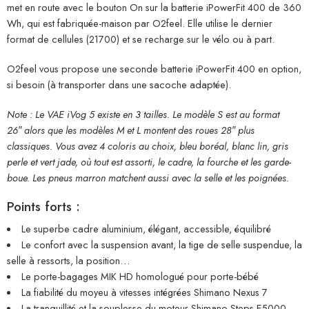
met en route avec le bouton On sur la batterie iPowerFit 400 de 360
Wh, qui est fabriquée-maison par O2feel. Elle utilise le dernier
format de cellules (21700) et se recharge sur le vélo ou à part.
O2feel vous propose une seconde batterie iPowerFit 400 en option,
si besoin (à transporter dans une sacoche adaptée).
Note : Le VAE iVog 5 existe en 3 tailles. Le modèle S est au format
26″ alors que les modèles M et L montent des roues 28″ plus
classiques. Vous avez 4 coloris au choix, bleu boréal, blanc lin, gris
perle et vert jade, où tout est assorti, le cadre, la fourche et les garde-
boue. Les pneus marron matchent aussi avec la selle et les poignées.
Points forts :
Le superbe cadre aluminium, élégant, accessible, équilibré
Le confort avec la suspension avant, la tige de selle suspendue, la
selle à ressorts, la position…
Le porte-bagages MIK HD homologué pour porte-bébé
La fiabilité du moyeu à vitesses intégrées Shimano Nexus 7
La tranquillité et la souplesse du moteur Shimano Steps E5000