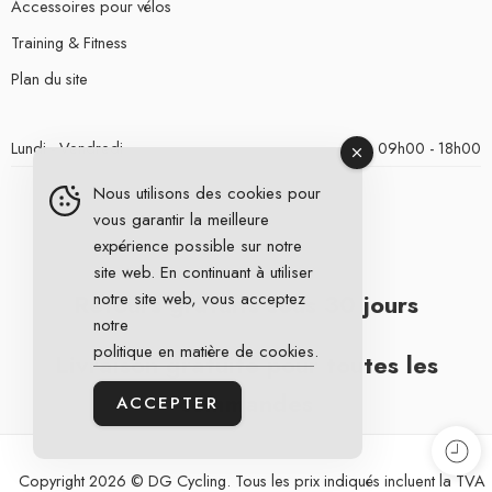
Accessoires pour vélos
Training & Fitness
Plan du site
Lundi - Vendredi
09h00 - 18h00
Nous utilisons des cookies pour
vous garantir la meilleure
expérience possible sur notre
site web. En continuant à utiliser
notre site web, vous acceptez
Retours gratuits sous 30 jours
notre
politique en matière de cookies
.
Livraison gratuite pour toutes les
commandes
ACCEPTER
Copyright 2026 © DG Cycling. Tous les prix indiqués incluent la TVA